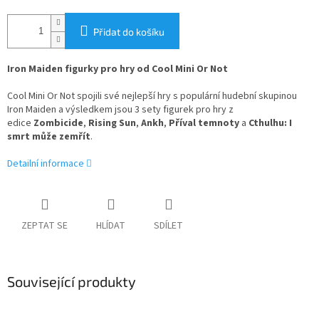
Přidat do košíku
Iron Maiden figurky pro hry od Cool Mini Or Not
Cool Mini Or Not spojili své nejlepší hry s populární hudební skupinou
Iron Maiden a výsledkem jsou 3 sety figurek pro hry z
edice
Zombicide
,
Rising Sun
,
Ankh
,
Příval temnoty
a
Cthulhu: I
smrt může zemřít
.
Detailní informace
ZEPTAT SE
HLÍDAT
SDÍLET
Související produkty