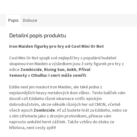
Maiden a výsledkem jsou 3 sety
Maiden a výsledkem jsou 3 sety
figurek pro hry z...
figurek pro hry z...
Popis
Diskuze
Detailní popis produktu
Iron Maiden figurky pro hry od Cool Mini Or Not
Cool Mini Or Not spojili své nejlepší hry s populární hudební
skupinou Iron Maiden a výsledkem jsou 3 sety figurek pro hry z
edice
Zombicide
,
Rising Sun
,
Ankh
,
Příval
temnoty
a
Cthulhu: I smrt může zemřít
.
Eddie není jen maskot Iron Maiden, ale také jedna z
nejslavnějších heavy metalových ikon vůbec. Tento balíček vám
dovolí vzít Eddieho různé inkarnace vstříc epickým
dobrodružstvím, skrze několik různých her od CMON, včetně
všech epoch
Zombicide
. Ať už budete hrát za Eddieho, nebo se
s ním střetnete jako s drsným protivníkem, přinese vám
naprosto unikátní herní zážitek. Takže vzhůru do útoku ze
hřbitova, není cesty zpět!