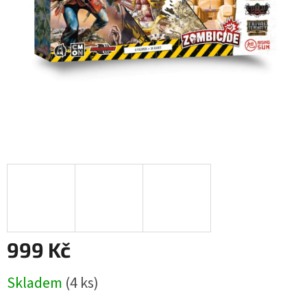
999 Kč
Měrná
Skladem
(4 ks)
cena: