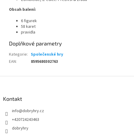
Obsah balení:
6 figurek
58 karet
pravidla
Doplňkové parametry
Kategorie
:
Společenské hry
EAN
:
8595680302763
Z
á
p
a
Kontakt
t
info
@
dobryhry.cz
í
+420724243463
dobryhry