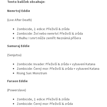
Tento balíček obsahuje:
Nemrtvý Eddie
(Live After Death)
Zombicide, 2. edice: Přeživší & zrůda
Zombicide: Živí nebo nemrtví: Přeživší & zrůda
Cthulhu: I smrt může zemřít: Neznámá příšera
Samuraj Eddie
(Senjutsu)
Zombicide: Invader: Přeživší & zrůda + vybavení Katana
Zombicide: Černý mor: Přeživší & zrůda + vybavení Katana
Rising Sun: Monstrum
Faraon Eddie
(Powerslave)
Zombicide, 2. edice: Přeživší & zrůda
Zombicide: Černý mor: Přeživší & zrůda