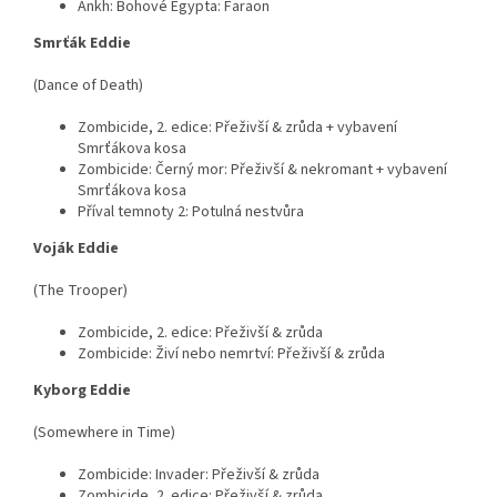
Ankh: Bohové Egypta: Faraon
Smrťák Eddie
(Dance of Death)
Zombicide, 2. edice: Přeživší & zrůda + vybavení
Smrťákova kosa
Zombicide: Černý mor: Přeživší & nekromant + vybavení
Smrťákova kosa
Příval temnoty 2: Potulná nestvůra
Voják Eddie
(The Trooper)
Zombicide, 2. edice: Přeživší & zrůda
Zombicide: Živí nebo nemrtví: Přeživší & zrůda
Kyborg Eddie
(Somewhere in Time)
Zombicide: Invader: Přeživší & zrůda
Zombicide, 2. edice: Přeživší & zrůda