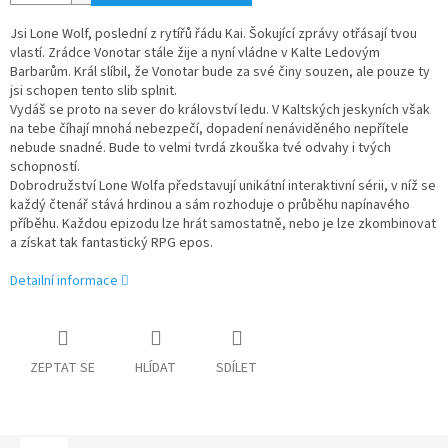
Jsi Lone Wolf, poslední z rytířů řádu Kai. Šokující zprávy otřásají tvou
vlastí. Zrádce Vonotar stále žije a nyní vládne v Kalte Ledovým
Barbarům. Král slíbil, že Vonotar bude za své činy souzen, ale pouze ty
jsi schopen tento slib splnit.
Vydáš se proto na sever do království ledu. V Kaltských jeskyních však
na tebe číhají mnohá nebezpečí, dopadení nenáviděného nepřítele
nebude snadné. Bude to velmi tvrdá zkouška tvé odvahy i tvých
schopností.
Dobrodružství Lone Wolfa představují unikátní interaktivní sérii, v níž se
každý čtenář stává hrdinou a sám rozhoduje o průběhu napínavého
příběhu. Každou epizodu lze hrát samostatně, nebo je lze zkombinovat
a získat tak fantastický RPG epos.
Detailní informace
ZEPTAT SE
HLÍDAT
SDÍLET