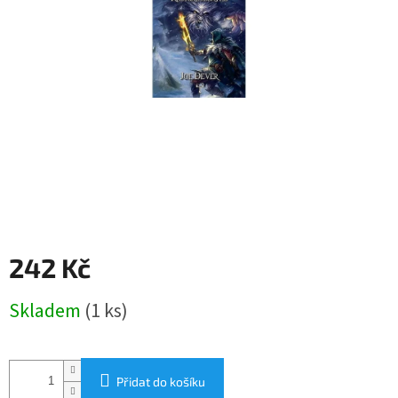
242 Kč
Měrná
Skladem
(1 ks)
cena:
Přidat do košíku