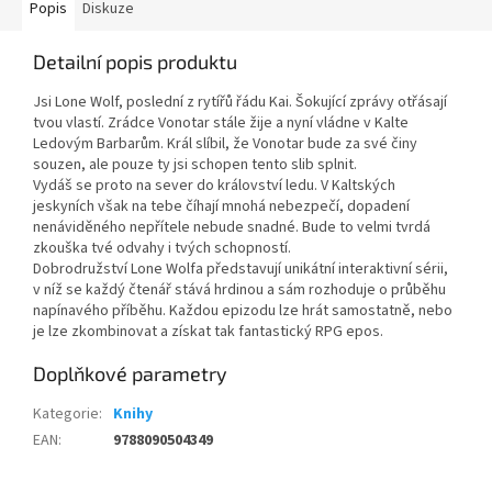
Popis
Diskuze
Detailní popis produktu
Jsi Lone Wolf, poslední z rytířů řádu Kai. Šokující zprávy otřásají
tvou vlastí. Zrádce Vonotar stále žije a nyní vládne v Kalte
Ledovým Barbarům. Král slíbil, že Vonotar bude za své činy
souzen, ale pouze ty jsi schopen tento slib splnit.
Vydáš se proto na sever do království ledu. V Kaltských
jeskyních však na tebe číhají mnohá nebezpečí, dopadení
nenáviděného nepřítele nebude snadné. Bude to velmi tvrdá
zkouška tvé odvahy i tvých schopností.
Dobrodružství Lone Wolfa představují unikátní interaktivní sérii,
v níž se každý čtenář stává hrdinou a sám rozhoduje o průběhu
napínavého příběhu. Každou epizodu lze hrát samostatně, nebo
je lze zkombinovat a získat tak fantastický RPG epos.
Doplňkové parametry
Kategorie
:
Knihy
EAN
:
9788090504349