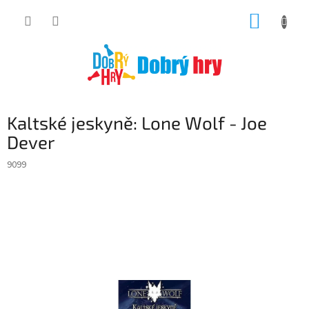
Přejít
NÁKUP
na
obsah
KOŠÍK
Kaltské jeskyně: Lone Wolf - Joe
Dever
9099