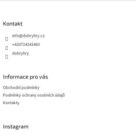
Z
á
p
a
Kontakt
t
info
@
dobryhry.cz
í
+420724243463
dobryhry
Informace pro vás
Obchodní podmínky
Podmínky ochrany osobních údajů
Kontakty
Instagram