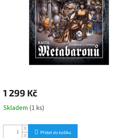
1 299 Kč
Měrná
Skladem
(1 ks)
cena:
Přidat do košíku