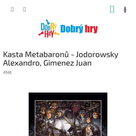
Přejít
NÁKUP
na
obsah
KOŠÍK
Kasta Metabaronů - Jodorowsky
Alexandro, Gimenez Juan
4948