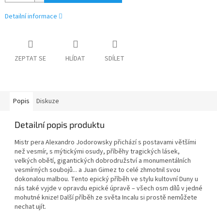
Detailní informace
ZEPTAT SE
HLÍDAT
SDÍLET
Popis
Diskuze
Detailní popis produktu
Mistr pera Alexandro Jodorowsky přichází s postavami většími
než vesmír, s mýtickými osudy, příběhy tragických lásek,
velkých obětí, gigantických dobrodružství a monumentálních
vesmírných soubojů... a Juan Gimez to celé zhmotnil svou
dokonalou malbou. Tento epický příběh ve stylu kultovní Duny u
nás také vyjde v opravdu epické úpravě – všech osm dílů v jedné
mohutné knize! Další příběh ze světa Incalu si prostě nemůžete
nechat ujít.