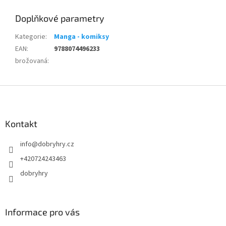
Doplňkové parametry
Kategorie
:
Manga - komiksy
EAN
:
9788074496233
brožovaná
:
Z
á
p
a
Kontakt
t
info
@
dobryhry.cz
í
+420724243463
dobryhry
Informace pro vás