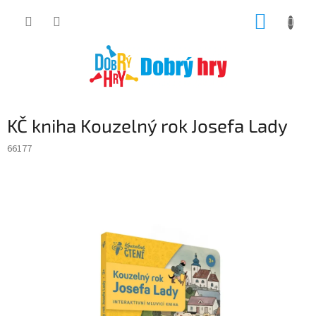
Přejít
NÁKUP
na
obsah
KOŠÍK
KČ kniha Kouzelný rok Josefa Lady
66177