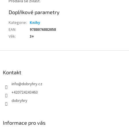
Prodává se zvlášť.
Doplňkové parametry
Kategorie
:
Knihy
EAN
:
9788076882058
Věk
:
3+
Z
á
p
a
Kontakt
t
info
@
dobryhry.cz
í
+420724243463
dobryhry
Informace pro vás