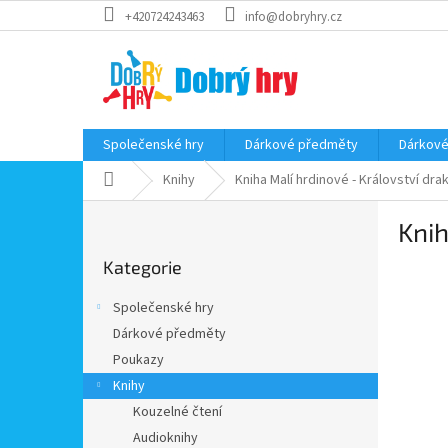
Přejít
+420724243463
info@dobryhry.cz
na
obsah
Společenské hry
Dárkové předměty
Dárkové
Domů
Knihy
Kniha Malí hrdinové - Království dra
P
Knih
o
Přeskočit
s
Kategorie
kategorie
t
r
Společenské hry
a
Dárkové předměty
n
Poukazy
n
í
Knihy
p
Kouzelné čtení
a
Audioknihy