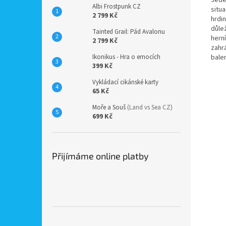
Albi Frostpunk CZ
situa
2 799 Kč
hrdi
důlež
Tainted Grail: Pád Avalonu
herní
2 799 Kč
zahr
bale
Ikonikus - Hra o emocích
399 Kč
Vykládací cikánské karty
65 Kč
Moře a Souš
(Land vs Sea CZ)
699 Kč
Přijímáme online platby