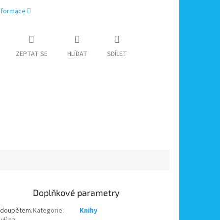
informace
ZEPTAT SE
HLÍDAT
SDÍLET
Doplňkové parametry
ím doupětem.
Kategorie
:
Knihy
ují na