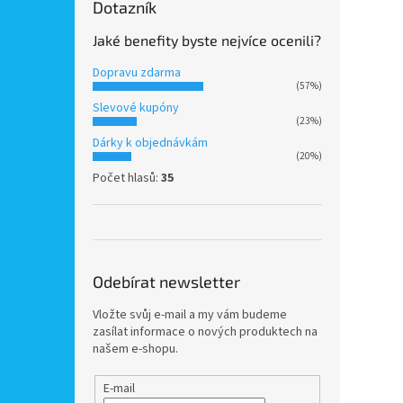
Dotazník
Jaké benefity byste nejvíce ocenili?
Dopravu zdarma
(57%)
Slevové kupóny
(23%)
Dárky k objednávkám
(20%)
Počet hlasů:
35
Odebírat newsletter
Vložte svůj e-mail a my vám budeme
zasílat informace o nových produktech na
našem e-shopu.
E-mail