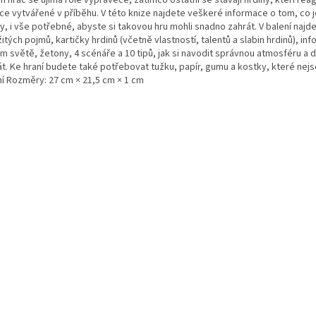
ce vytvářené v příběhu. V této knize najdete veškeré informace o tom, co j
ny, i vše potřebné, abyste si takovou hru mohli snadno zahrát. V balení naj
itých pojmů, kartičky hrdinů (včetně vlastností, talentů a slabin hrdinů), in
m světě, žetony, 4 scénáře a 10 tipů, jak si navodit správnou atmosféru a 
át. Ke hraní budete také potřebovat tužku, papír, gumu a kostky, které nej
ní Rozměry: 27 cm × 21,5 cm × 1 cm