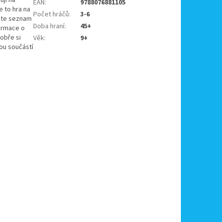
EAN
:
9788076881105
e to hra na
Počet hráčů
:
3-6
dete seznam
Doba hraní
:
45+
formace o
dobře si
Věk
:
9+
sou součástí