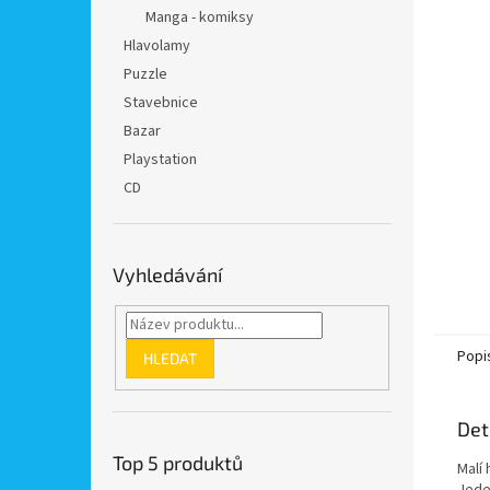
n
Manga - komiksy
e
Hlavolamy
l
Puzzle
Stavebnice
Bazar
Playstation
CD
Vyhledávání
Popi
HLEDAT
Det
Top 5 produktů
Malí 
Jeden