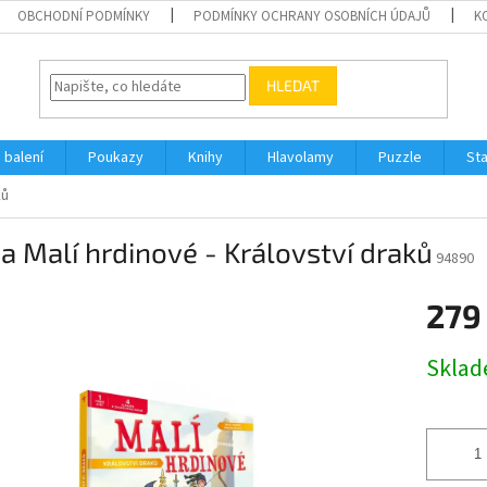
OBCHODNÍ PODMÍNKY
PODMÍNKY OCHRANY OSOBNÍCH ÚDAJŮ
K
HLEDAT
 balení
Poukazy
Knihy
Hlavolamy
Puzzle
St
ků
a Malí hrdinové - Království draků
94890
279
Měrná
Skla
cena: