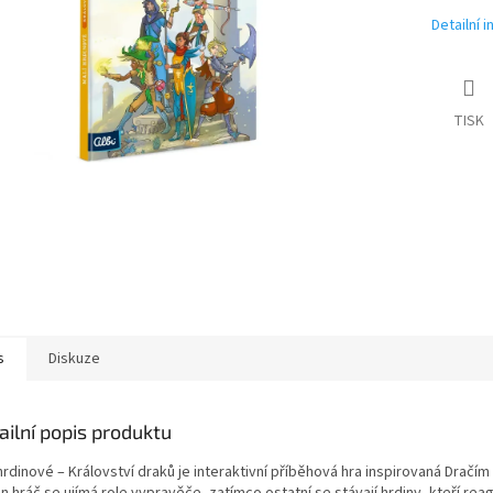
Detailní 
TISK
s
Diskuze
ailní popis produktu
hrdinové – Království draků je interaktivní příběhová hra inspirovaná Drač
 hráč se ujímá role vypravěče, zatímco ostatní se stávají hrdiny, kteří reag