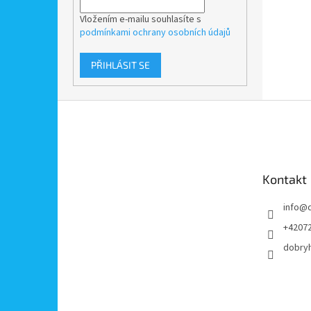
Vložením e-mailu souhlasíte s
podmínkami ochrany osobních údajů
PŘIHLÁSIT SE
Z
á
p
a
t
Kontakt
í
info
@
+4207
dobry