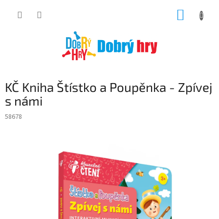
Přejít
NÁKUP
na
obsah
KOŠÍK
KČ Kniha Štístko a Poupěnka - Zpívej
s námi
58678