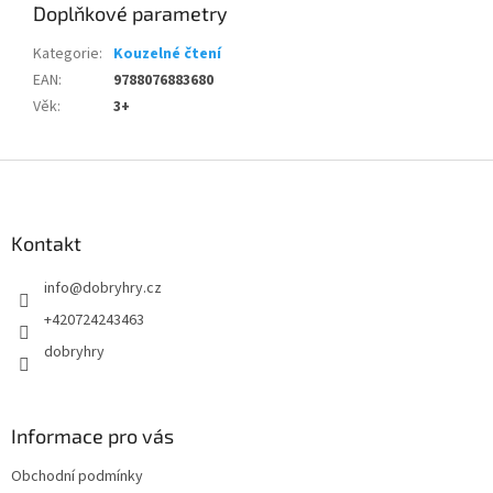
Doplňkové parametry
Kategorie
:
Kouzelné čtení
EAN
:
9788076883680
Věk
:
3+
Z
á
p
a
Kontakt
t
info
@
dobryhry.cz
í
+420724243463
dobryhry
Informace pro vás
Obchodní podmínky