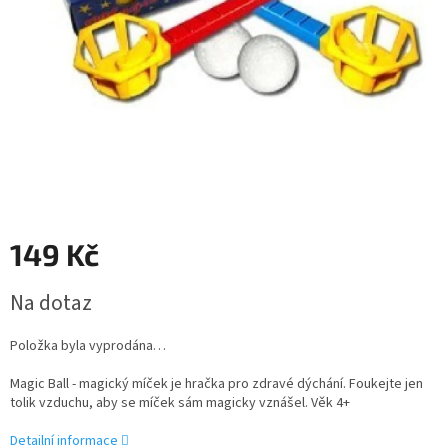
149 Kč
Měrná
Na dotaz
cena:
Položka byla vyprodána…
Magic Ball - magický míček je hračka pro zdravé dýchání. Foukejte jen
tolik vzduchu, aby se míček sám magicky vznášel. Věk 4+
Detailní informace