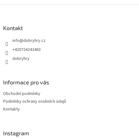
Z
á
p
a
Kontakt
t
info
@
dobryhry.cz
í
+420724243463
dobryhry
Informace pro vás
Obchodní podmínky
Podmínky ochrany osobních údajů
Kontakty
Instagram