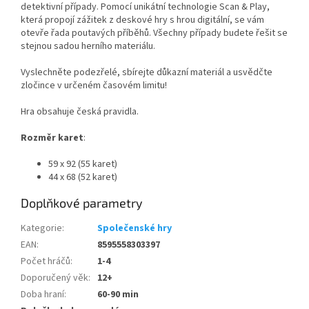
detektivní případy. Pomocí unikátní technologie Scan & Play,
která propojí zážitek z deskové hry s hrou digitální, se vám
otevře řada poutavých příběhů. Všechny případy budete řešit se
stejnou sadou herního materiálu.
Vyslechněte podezřelé, sbírejte důkazní materiál a usvědčte
zločince v určeném časovém limitu!
Hra obsahuje česká pravidla.
Rozměr karet
:
59 x 92 (55 karet)
44 x 68 (52 karet)
Doplňkové parametry
Kategorie
:
Společenské hry
EAN
:
8595558303397
Počet hráčů
:
1-4
Doporučený věk
:
12+
Doba hraní
:
60-90 min