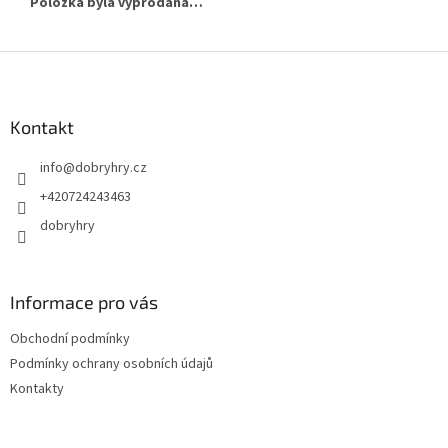
Položka byla vyprodána…
Z
á
p
a
Kontakt
t
info
@
dobryhry.cz
í
+420724243463
dobryhry
Informace pro vás
Obchodní podmínky
Podmínky ochrany osobních údajů
Kontakty