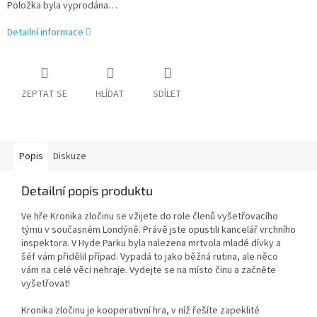
Položka byla vyprodána…
Detailní informace
ZEPTAT SE
HLÍDAT
SDÍLET
Popis
Diskuze
Detailní popis produktu
Ve hře Kronika zločinu se vžijete do role členů vyšetřovacího
týmu v současném Londýně. Právě jste opustili kancelář vrchního
inspektora. V Hyde Parku byla nalezena mrtvola mladé dívky a
šéf vám přidělil případ. Vypadá to jako běžná rutina, ale něco
vám na celé věci nehraje. Vydejte se na místo činu a začněte
vyšetřovat!
Kronika zločinu je kooperativní hra, v níž řešíte zapeklité