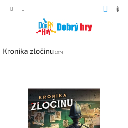
Přejít
NÁKUP
na
obsah
KOŠÍK
Kronika zločinu
1074