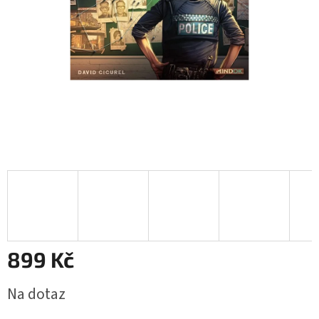
899 Kč
Měrná
Na dotaz
cena: