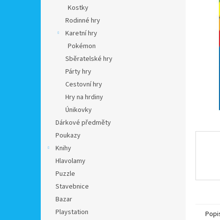
n
Kostky
e
Rodinné hry
l
Karetní hry
Pokémon
Sběratelské hry
Párty hry
Cestovní hry
Hry na hrdiny
Únikovky
Dárkové předměty
Poukazy
Knihy
Hlavolamy
Puzzle
Stavebnice
Bazar
Playstation
Popi