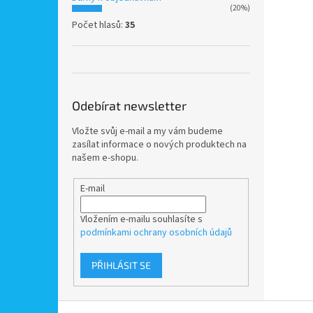
(20%)
Počet hlasů:
35
Odebírat newsletter
Vložte svůj e-mail a my vám budeme
zasílat informace o nových produktech na
našem e-shopu.
E-mail
Vložením e-mailu souhlasíte s
podmínkami ochrany osobních údajů
PŘIHLÁSIT SE
Z