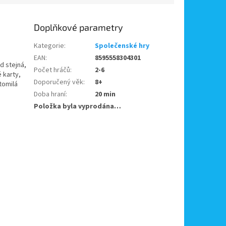
Doplňkové parametry
Kategorie
:
Společenské hry
EAN
:
8595558304301
d stejná,
Počet hráčů
:
2-6
 karty,
Doporučený věk
:
8+
tomilá
Doba hraní
:
20 min
Položka byla vyprodána…