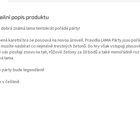
ailní popis produktu
 dobrá známá lama tentokrát pořádá párty!
bená karetní hra se posouvá na novou úroveň. Pravidla LAMA Párty jsou pořá
e musíte nasbírat co nejméně trestných žetonů. Do hry však vstupují plusové
é vás posílají znovu na tah, růžové žetony za 20 bodů a také mimořádně roz
vá lama.
e párty bude legendární!
e v češtině.