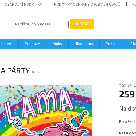
OBCHODNÍ PODMÍNKY
PODMÍNKY OCHRANY OSOBNÍCH ÚDAJŮ
K
HLEDAT
 balení
Poukazy
Knihy
Hlavolamy
Puzzle
St
A PÁRTY
3462
299 Kč
–
259
Měrná
Na do
cena:
Položka 
Naše dob