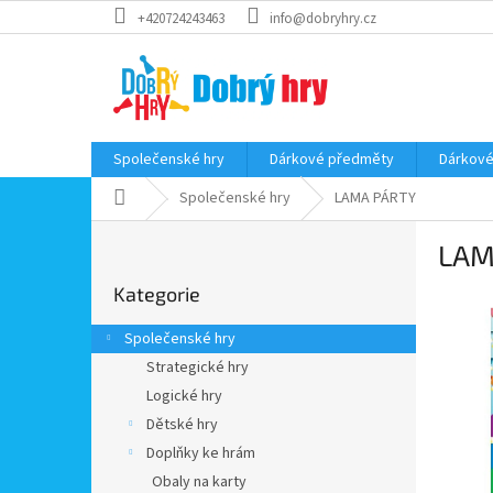
Přejít
+420724243463
info@dobryhry.cz
na
obsah
Společenské hry
Dárkové předměty
Dárkové
Domů
Společenské hry
LAMA PÁRTY
P
LAM
o
Přeskočit
s
Kategorie
kategorie
t
r
Společenské hry
a
Strategické hry
n
Logické hry
n
í
Dětské hry
p
Doplňky ke hrám
a
Obaly na karty