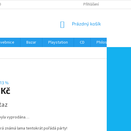
ONTAKTY
Přihlášení
NÁKUPNÍ
Prázdný košík
KOŠÍK
avebnice
Bazar
Playstation
CD
Philos
Kontak
13 %
 Kč
taz
byla vyprodána…
rá známá lama tentokrát pořádá párty!