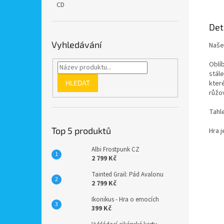
CD
Det
Vyhledávání
Naše
Oblí
stál
HLEDAT
kter
růžo
Tahl
Top 5 produktů
Hra j
Albi Frostpunk CZ
2 799 Kč
Tainted Grail: Pád Avalonu
2 799 Kč
Ikonikus - Hra o emocích
399 Kč