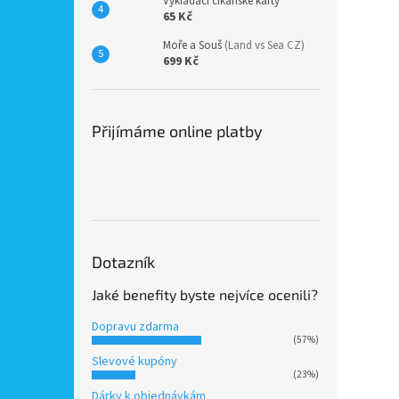
Vykládací cikánské karty
65 Kč
Moře a Souš
(Land vs Sea CZ)
699 Kč
Přijímáme online platby
Dotazník
Jaké benefity byste nejvíce ocenili?
Dopravu zdarma
(57%)
Slevové kupóny
(23%)
Dárky k objednávkám