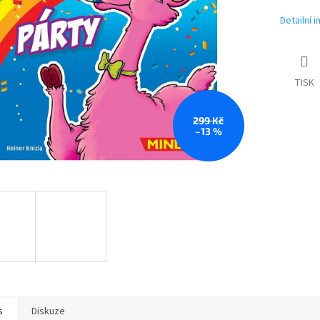
Detailní 
TISK
299 Kč
–13 %
s
Diskuze