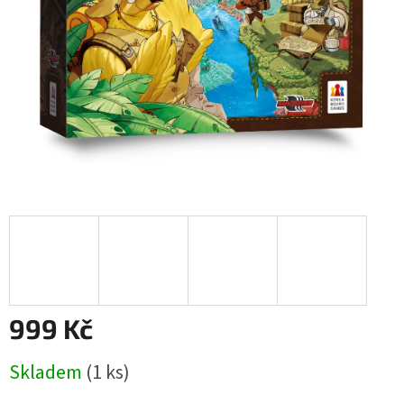
999 Kč
Měrná
Skladem
(1 ks)
cena: