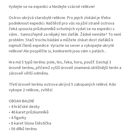
Vydejte se na expedici a hledejte vzácné relikvie!
Ostrov ukrývá starobylé relikvie. Pro jejich získání je třeba
podniknout expedici. Naštěstí pro vás na jižní straně ostrova
čeká spousta průzkumníků ochotných vydat se na expedici s
vámi... Samozřejmě za nějaký ten zlaťák. Žádné nemáte? To není
problém. Stačí trochu bádání a můžete získat dost zlaťáků k
najmutí členů expedice. Vyrazte na sever a vykopejte ukryté
relikvie! Ale pospěšte si, konkurenti jsou vám v patách...
Hra má 5 typů terénu: pole, les, řeka, hora, poušť. Existují 3
úrovně terénu, přičemž vyšší úroveň znamená obtížnější terén a
zároveň větší odměnu.
Třetí úroveň terénu ostrova ukrývá 5 zakopaných relikvií. Kdo
vykope 2 relikvie, zvítězí.
OBSAH BALENÍ:
• 4 hráčské desky
• 46 karet průzkumníků
• 4 figurky
• 8 karet Slona štěstíčka
• 56 dílků terénu