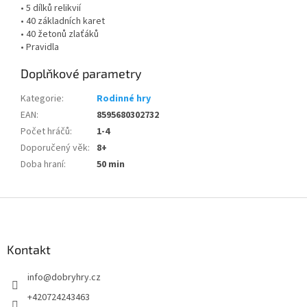
• 5 dílků relikvií
• 40 základních karet
• 40 žetonů zlaťáků
• Pravidla
Doplňkové parametry
Kategorie
:
Rodinné hry
EAN
:
8595680302732
Počet hráčů
:
1-4
Doporučený věk
:
8+
Doba hraní
:
50 min
Z
á
p
a
Kontakt
t
info
@
dobryhry.cz
í
+420724243463