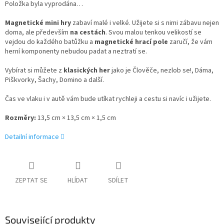
Položka byla vyprodána…
Magnetické mini hry
zabaví malé i velké. Užijete si s nimi zábavu nejen
doma, ale především
na cestách
. Svou malou tenkou velikostí se
vejdou do každého batůžku a
magnetické hrací pole
zaručí, že vám
herní komponenty nebudou padat a neztratí se.
Vybírat si můžete z
klasických her
jako je Člověče, nezlob se!, Dáma,
Piškvorky, Šachy, Domino a další.
Čas ve vlaku i v autě vám bude utíkat rychleji a cestu si navíc i užijete.
Rozměry:
13,5 cm × 13,5 cm × 1,5 cm
Detailní informace
ZEPTAT SE
HLÍDAT
SDÍLET
Související produkty