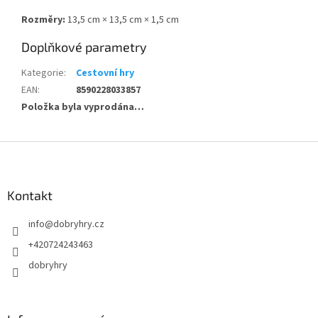
Rozměry:
13,5 cm × 13,5 cm × 1,5 cm
Doplňkové parametry
Kategorie
:
Cestovní hry
EAN
:
8590228033857
Položka byla vyprodána…
Z
á
p
a
Kontakt
t
info
@
dobryhry.cz
í
+420724243463
dobryhry