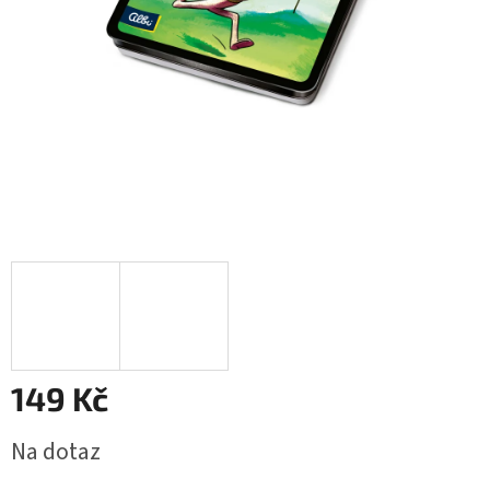
149 Kč
Měrná
Na dotaz
cena: