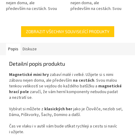
nejen doma, ale
nejen doma, ale
především na cestách. Svou
především na cestách. Svou
malou tenkou velikostí se
malou tenkou velikostí se
vejdou do každého batůžku
vejdou do každého batůžku
a magnetické...
a magnetické...
ZOBRAZIT VŠECHNY SOUVISEJÍCÍ PRODUKTY
Popis
Diskuze
Detailní popis produktu
Magnetické mini hry
zabaví malé i velké. Užijete si s nimi
zábavu nejen doma, ale především
na cestách
. Svou malou
tenkou velikostí se vejdou do každého batůžku a
magnetické
hrací pole
zaručí, že vám herní komponenty nebudou padat
a neztratí se.
Vybírat si můžete z
klasických her
jako je Člověče, nezlob se!,
Dáma, Piškvorky, Šachy, Domino a další.
Čas ve vlaku i v autě vám bude utíkat rychleji a cestu si navíc
i užijete.