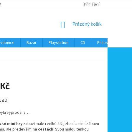
ONTAKTY
Přihlášení
NÁKUPNÍ
Prázdný košík
KOŠÍK
avebnice
Bazar
Playstation
CD
Philos
Kontak
 Kč
taz
byla vyprodána…
ké mini hry
zabaví malé i velké. Užijete si s nimi zábavu
ma, ale především
na cestách
. Svou malou tenkou