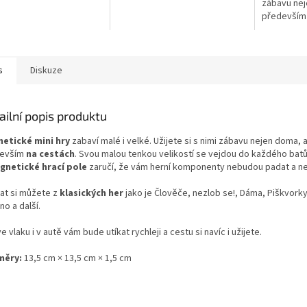
zábavu nej
tenkou velikostí se
malou tenkou velikostí se
především 
 do každého batůžku
vejdou do každého batůžku
malou tenk
etické...
a magnetické...
vejdou do 
a magnetick
s
Diskuze
ailní popis produktu
etické mini hry
zabaví malé i velké. Užijete si s nimi zábavu nejen doma, 
evším
na cestách
. Svou malou tenkou velikostí se vejdou do každého bat
gnetické hrací pole
zaručí, že vám herní komponenty nebudou padat a nez
rat si můžete z
klasických her
jako je Člověče, nezlob se!, Dáma, Piškvorky
no a další.
e vlaku i v autě vám bude utíkat rychleji a cestu si navíc i užijete.
měry:
13,5 cm × 13,5 cm × 1,5 cm