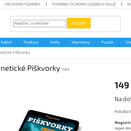
OBCHODNÍ PODMÍNKY
PODMÍNKY OCHRANY OSOBNÍCH ÚDAJŮ
K
HLEDAT
 balení
Poukazy
Knihy
Hlavolamy
Puzzle
St
etické Piškvorky
netické Piškvorky
7084
149
Měrná
Na do
cena:
Položka 
Magnetic
nejen do