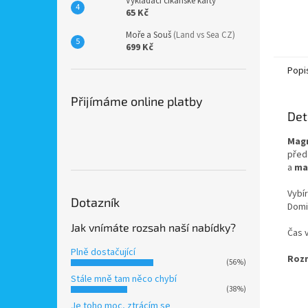
Vykládací cikánské karty
malou 
65 Kč
vejdou
a magn
Moře a Souš
(Land vs Sea CZ)
699 Kč
Popi
Přijímáme online platby
Det
Magn
před
a
ma
Vybí
Dotazník
Domi
Jak vnímáte rozsah naší nabídky?
Čas v
Plně dostačující
Roz
(56%)
Stále mně tam něco chybí
(38%)
Je toho moc, ztrácím se