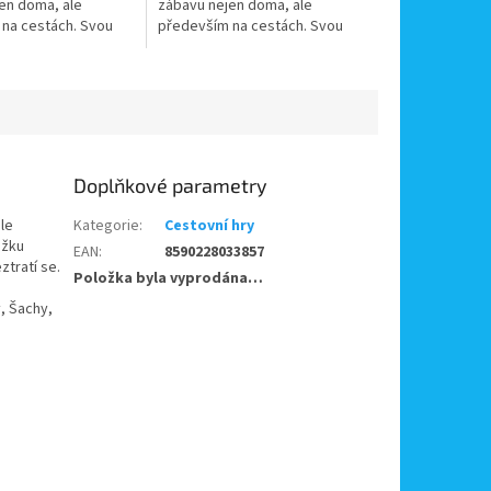
en doma, ale
zábavu nejen doma, ale
na cestách. Svou
především na cestách. Svou
ou velikostí se
malou tenkou velikostí se
každého batůžku
vejdou do každého batůžku
é...
a magnetické...
Doplňkové parametry
ale
Kategorie
:
Cestovní hry
ůžku
EAN
:
8590228033857
tratí se.
Položka byla vyprodána…
, Šachy,