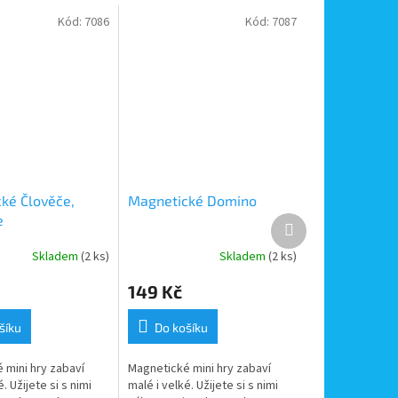
Kód:
7086
Kód:
7087
ké Člověče,
Magnetické Domino
e
Další
produkt
Skladem
(2 ks)
Skladem
(2 ks)
149 Kč
šíku
Do košíku
 mini hry zabaví
Magnetické mini hry zabaví
. Užijete si s nimi
malé i velké. Užijete si s nimi