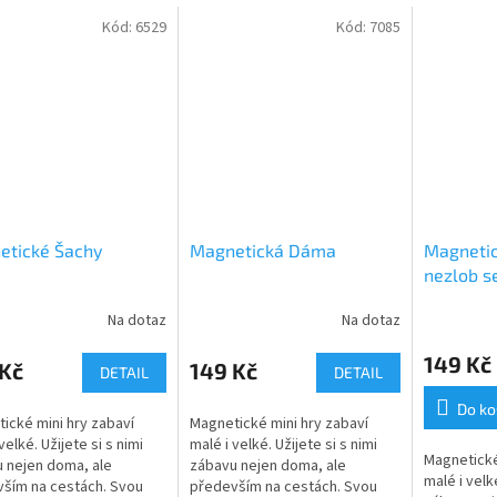
Kód:
6529
Kód:
7085
etické Šachy
Magnetická Dáma
Magnetic
nezlob s
Na dotaz
Na dotaz
149 Kč
 Kč
149 Kč
DETAIL
DETAIL
Do ko
ické mini hry zabaví
Magnetické mini hry zabaví
velké. Užijete si s nimi
malé i velké. Užijete si s nimi
Magnetické
 nejen doma, ale
zábavu nejen doma, ale
malé i velké
ším na cestách. Svou
především na cestách. Svou