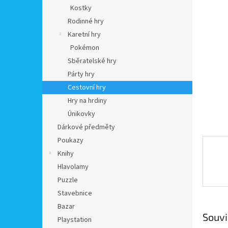
n
Kostky
e
Rodinné hry
l
Karetní hry
Pokémon
Sběratelské hry
Párty hry
Cestovní hry
Hry na hrdiny
Únikovky
Dárkové předměty
Poukazy
Knihy
Hlavolamy
Puzzle
Stavebnice
Bazar
Souvi
Playstation