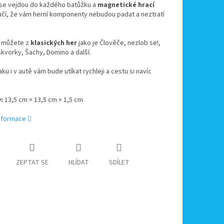
 se vejdou do každého batůžku a
magnetické hrací
učí, že vám herní komponenty nebudou padat a neztratí
i můžete z
klasických her
jako je Člověče, nezlob se!,
kvorky, Šachy, Domino a další.
aku i v autě vám bude utíkat rychleji a cestu si navíc
y:
13,5 cm × 13,5 cm × 1,5 cm
informace
ZEPTAT SE
HLÍDAT
SDÍLET