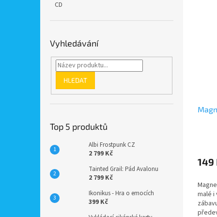
CD
Vyhledávání
HLEDAT
Magn
Top 5 produktů
Albi Frostpunk CZ
2 799 Kč
149
Tainted Grail: Pád Avalonu
2 799 Kč
Magnet
Ikonikus - Hra o emocích
malé i 
399 Kč
zábavu
předev