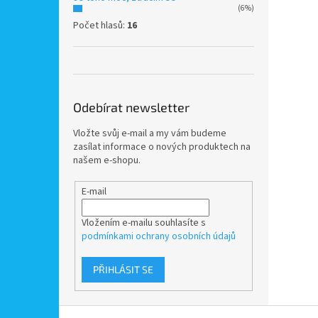
(6%)
Počet hlasů:
16
Odebírat newsletter
Vložte svůj e-mail a my vám budeme
zasílat informace o nových produktech na
našem e-shopu.
E-mail
Vložením e-mailu souhlasíte s
podmínkami ochrany osobních údajů
PŘIHLÁSIT SE
Z