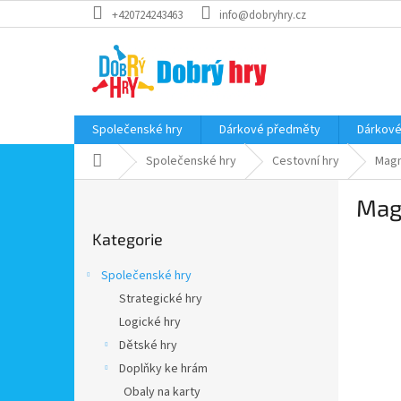
Přejít
+420724243463
info@dobryhry.cz
na
obsah
Společenské hry
Dárkové předměty
Dárkové
Domů
Společenské hry
Cestovní hry
Magn
P
Mag
o
Přeskočit
s
Kategorie
kategorie
t
r
Společenské hry
a
Strategické hry
n
Logické hry
n
í
Dětské hry
p
Doplňky ke hrám
a
Obaly na karty