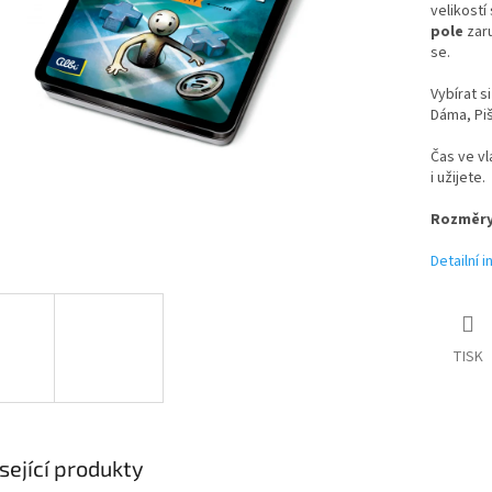
velikostí
pole
zar
se.
Vybírat s
Dáma, Piš
Čas ve vl
i užijete.
Rozměr
Detailní 
TISK
sející produkty