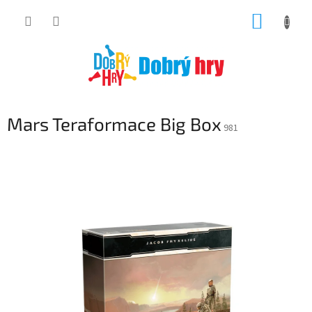
Přejít
NÁKUP
na
obsah
KOŠÍK
Mars Teraformace Big Box
981