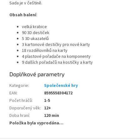
Sada je v češtině.
Obsah balení
:
velká krabice
90 3D destiček
5 3D ukazatelů
3 kartonové destičky pro nové karty
18 rozdělovníků na karty
4 plastové pořadače na komponenty
9 dalších pořadačů na kostičky a karty
Doplňkové parametry
Kategorie
:
Společenské hry
EAN
:
8595558304172
Počet hráčů
:
1-5
Doporučený věk
:
12+
Doba hraní
:
120 min
Položka byla vyprodána…