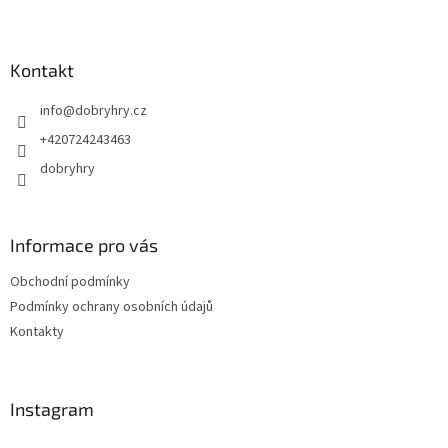
Z
á
p
a
Kontakt
t
info
@
dobryhry.cz
í
+420724243463
dobryhry
Informace pro vás
Obchodní podmínky
Podmínky ochrany osobních údajů
Kontakty
Instagram