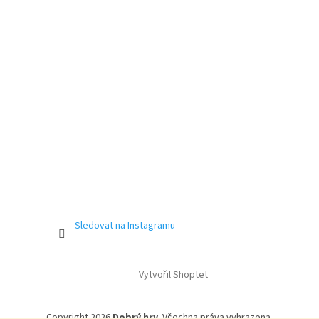
Sledovat na Instagramu
Vytvořil Shoptet
Copyright 2026
Dobrý hry
. Všechna práva vyhrazena.