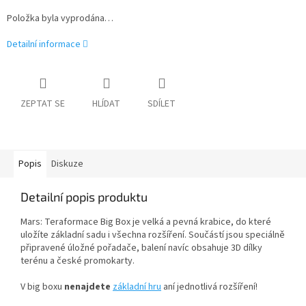
Položka byla vyprodána…
Detailní informace
ZEPTAT SE
HLÍDAT
SDÍLET
Popis
Diskuze
Detailní popis produktu
Mars: Teraformace Big Box je velká a pevná krabice, do které
uložíte základní sadu i všechna rozšíření. Součástí jsou speciálně
připravené úložné pořadače, balení navíc obsahuje 3D dílky
terénu a české promokarty.
V big boxu
nenajdete
základní hru
aní jednotlivá rozšíření!