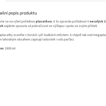
ailní popis produktu
vte se na výlet pořádnou
placatkou
. A to opravdu pořádnou! V
necelých 2
ech
najdete spoustu sil pokračovat ve výšlapu i spolu se svými přáteli.
placatky oceníte v horách i při toulkách městem. A stejně tak nad megapl
ím lahodným obsahem zajásají radostně i vaši parťáci.
em:
1800 ml