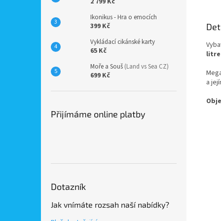
2 799 Kč
Ikonikus - Hra o emocích
Det
399 Kč
Vykládací cikánské karty
Vyba
65 Kč
litr
Moře a Souš
(Land vs Sea CZ)
Mega
699 Kč
a jej
Obj
Přijímáme online platby
Dotazník
Jak vnímáte rozsah naší nabídky?