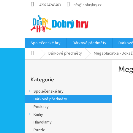
Přejít
+420724243463
info@dobryhry.cz
na
obsah
Společenské hry
Dárkové předměty
Dárkové
Domů
Dárkové předměty
Megaplacatka - Dokáž
P
Meg
o
Přeskočit
s
Kategorie
kategorie
t
r
Společenské hry
a
Dárkové předměty
n
Poukazy
n
í
Knihy
p
Hlavolamy
a
Puzzle