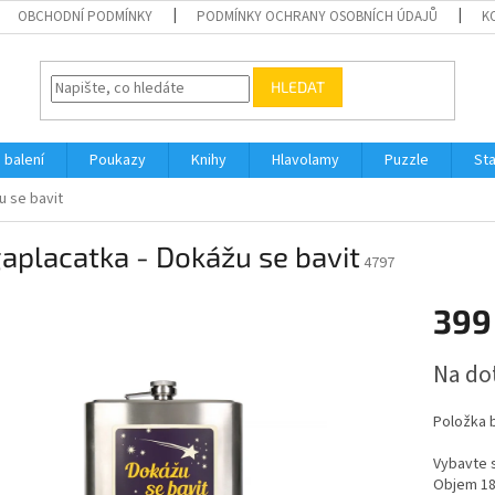
OBCHODNÍ PODMÍNKY
PODMÍNKY OCHRANY OSOBNÍCH ÚDAJŮ
K
HLEDAT
 balení
Poukazy
Knihy
Hlavolamy
Puzzle
St
u se bavit
aplacatka - Dokážu se bavit
4797
399
Měrná
Na do
cena:
Položka 
Vybavte s
Objem 180