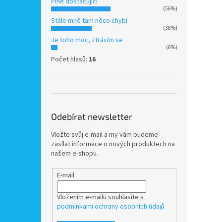
Plně dostačující
(56%)
Stále mně tam něco chybí
(38%)
Je toho moc, ztrácím se
(6%)
Počet hlasů:
16
Odebírat newsletter
Vložte svůj e-mail a my vám budeme
zasílat informace o nových produktech na
našem e-shopu.
E-mail
Vložením e-mailu souhlasíte s
podmínkami ochrany osobních údajů