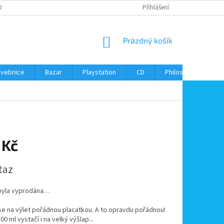
ONTAKTY
Přihlášení
NÁKUPNÍ
Prázdný košík
KOŠÍK
avebnice
Bazar
Playstation
CD
Philos
Kontak
 Kč
taz
byla vyprodána…
e na výlet pořádnou placatkou. A to opravdu pořádnou!
0 ml vystačí i na velký výšlap...