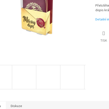
Přelstěte
dopis krá
Detailní 
TISK
s
Diskuze