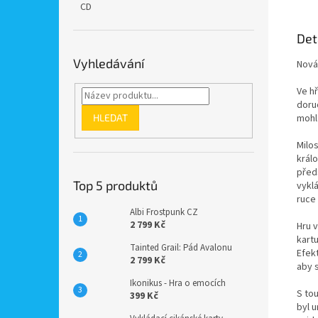
CD
Det
Vyhledávání
Nová
Ve h
doru
HLEDAT
mohl
Milo
král
před
Top 5 produktů
vyklá
ruce
Albi Frostpunk CZ
2 799 Kč
Hru v
kartu
Tainted Grail: Pád Avalonu
Efek
2 799 Kč
aby s
Ikonikus - Hra o emocích
S tou
399 Kč
byl u