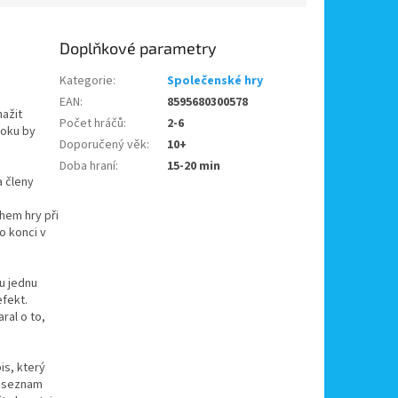
Doplňkové parametry
Kategorie
:
Společenské hry
EAN
:
8595680300578
nažit
Počet hráčů
:
2-6
boku by
Doporučený věk
:
10+
Doba hraní
:
15-20 min
a členy
hem hry při
o konci v
ku jednu
efekt.
ral o to,
is, který
hž seznam