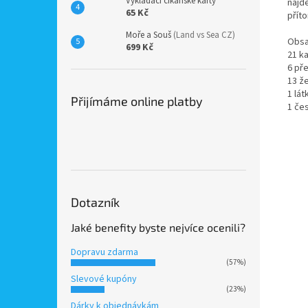
Vykládací cikánské karty
najde
65 Kč
přít
Moře a Souš
(Land vs Sea CZ)
Obsa
699 Kč
21 k
6 př
13 ž
1 lát
Přijímáme online platby
1 če
Dotazník
Jaké benefity byste nejvíce ocenili?
Dopravu zdarma
(57%)
Slevové kupóny
(23%)
Dárky k objednávkám