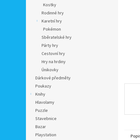
n
Kostky
e
Rodinné hry
l
Karetní hry
Pokémon
Sběratelské hry
Párty hry
Cestovní hry
Hry na hrdiny
Únikovky
Dárkové předměty
Poukazy
Knihy
Hlavolamy
Puzzle
Stavebnice
Bazar
Playstation
Popi