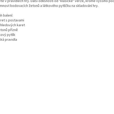
te v pravidlech hry. Další odlišností od "klasické" verze, kromě vyššího poč
omnost bodovacích žetonů a látkového pytlíčku na skladování hry.
h balení:
aret s postavami
ehledových karet
etonů přízně
kový pytlík
ská pravidla