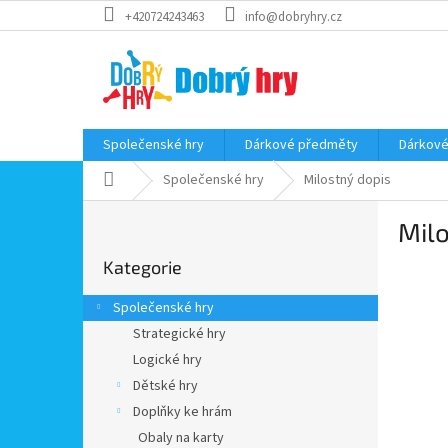
Přejít
+420724243463
info@dobryhry.cz
na
obsah
Společenské hry
Dárkové předměty
Dárkové
Domů
Společenské hry
Milostný dopis
P
Milo
o
Přeskočit
s
Kategorie
kategorie
t
r
Společenské hry
a
Strategické hry
n
Logické hry
n
í
Dětské hry
p
Doplňky ke hrám
a
Obaly na karty