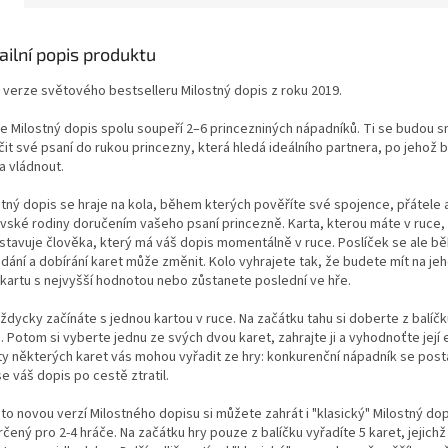
ailní popis produktu
 verze světového bestselleru Milostný dopis z roku 2019.
ře Milostný dopis spolu soupeří 2–6 princezniných nápadníků. Ti se budou s
čit své psaní do rukou princezny, která hledá ideálního partnera, po jehož 
a vládnout.
stný dopis se hraje na kola, během kterých pověříte své spojence, přátele 
ovské rodiny doručením vašeho psaní princezně. Karta, kterou máte v ruce,
stavuje člověka, který má váš dopis momentálně v ruce. Poslíček se ale bě
dání a dobírání karet může změnit. Kolo vyhrajete tak, že budete mít na jeh
 kartu s nejvyšší hodnotou nebo zůstanete poslední ve hře.
ždycky začínáte s jednou kartou v ruce. Na začátku tahu si doberte z balíč
. Potom si vyberte jednu ze svých dvou karet, zahrajte ji a vyhodnoťte její 
ty některých karet vás mohou vyřadit ze hry: konkurenční nápadník se posta
e váš dopis po cestě ztratil.
to novou verzí Milostného dopisu si můžete zahrát i "klasický" Milostný dop
rčený pro 2-4 hráče. Na začátku hry pouze z balíčku vyřadíte 5 karet, jejic