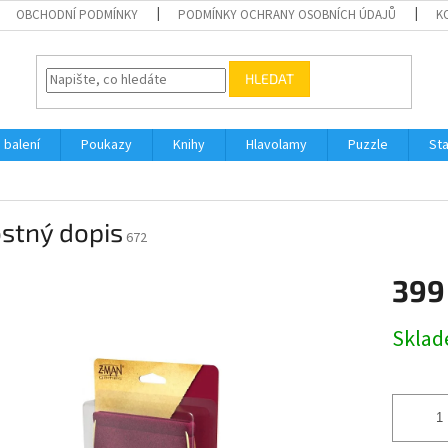
OBCHODNÍ PODMÍNKY
PODMÍNKY OCHRANY OSOBNÍCH ÚDAJŮ
K
HLEDAT
 balení
Poukazy
Knihy
Hlavolamy
Puzzle
St
stný dopis
672
399
Měrná
Skla
cena: