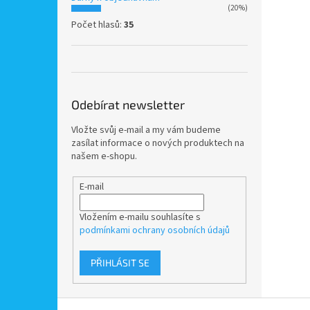
(20%)
Počet hlasů:
35
Odebírat newsletter
Vložte svůj e-mail a my vám budeme
zasílat informace o nových produktech na
našem e-shopu.
E-mail
Vložením e-mailu souhlasíte s
podmínkami ochrany osobních údajů
PŘIHLÁSIT SE
Z