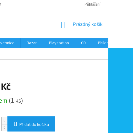
ONTAKTY
Přihlášení
NÁKUPNÍ
Prázdný košík
KOŠÍK
avebnice
Bazar
Playstation
CD
Philos
Kontak
 Kč
dem
(1 ks)
Přidat do košíku