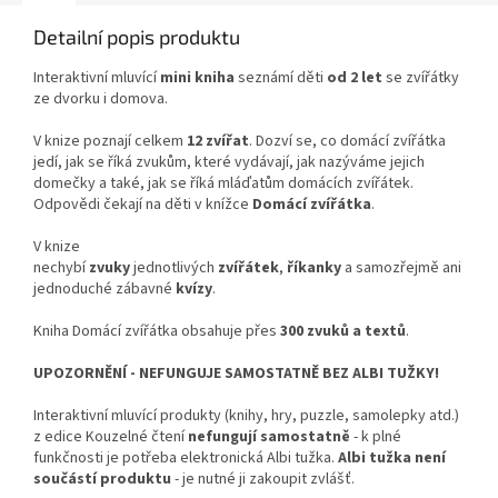
Detailní popis produktu
Interaktivní mluvící
mini kniha
seznámí děti
od 2 let
se zvířátky
ze dvorku i domova.
V knize poznají celkem
12 zvířat
. Dozví se, co domácí zvířátka
jedí, jak se říká zvukům, které vydávají, jak nazýváme jejich
domečky a také, jak se říká mláďatům domácích zvířátek.
Odpovědi čekají na děti v knížce
Domácí zvířátka
.
V knize
nechybí
zvuky
jednotlivých
zvířátek
,
říkanky
a samozřejmě ani
jednoduché zábavné
kvízy
.
Kniha Domácí zvířátka obsahuje přes
300 zvuků a textů
.
UPOZORNĚNÍ - NEFUNGUJE SAMOSTATNĚ BEZ ALBI TUŽKY!
Interaktivní mluvící produkty (knihy, hry, puzzle, samolepky atd.)
z edice Kouzelné čtení
nefungují samostatně
- k plné
funkčnosti je potřeba elektronická Albi tužka.
Albi tužka není
součástí produktu
- je nutné ji zakoupit zvlášť.