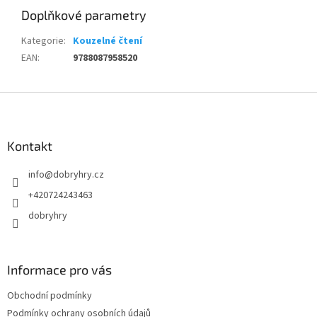
Doplňkové parametry
Kategorie
:
Kouzelné čtení
EAN
:
9788087958520
Z
á
p
a
Kontakt
t
info
@
dobryhry.cz
í
+420724243463
dobryhry
Informace pro vás
Obchodní podmínky
Podmínky ochrany osobních údajů