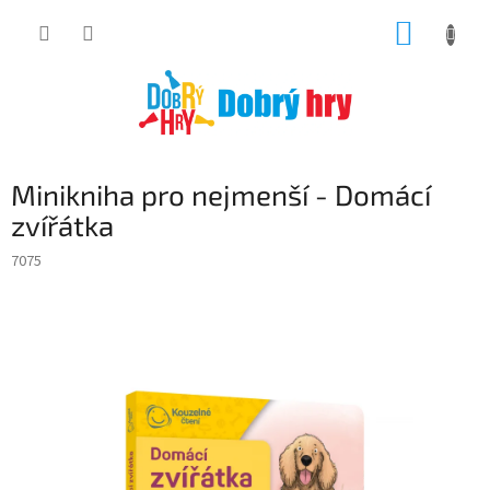
Přejít
NÁKUP
na
obsah
KOŠÍK
Minikniha pro nejmenší - Domácí
zvířátka
7075