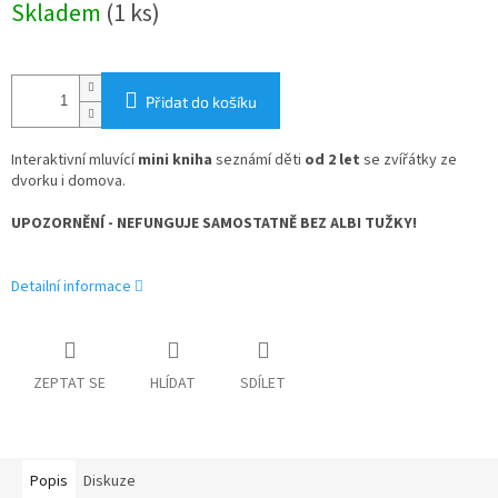
Skladem
(1 ks)
cena:
Přidat do košíku
Interaktivní mluvící
mini kniha
seznámí děti
od 2 let
se zvířátky ze
dvorku i domova.
UPOZORNĚNÍ - NEFUNGUJE SAMOSTATNĚ BEZ ALBI TUŽKY!
Detailní informace
ZEPTAT SE
HLÍDAT
SDÍLET
Popis
Diskuze