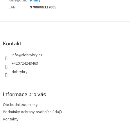
Kategorie
:
Knihy
EAN
:
9788088317005
Z
á
p
a
Kontakt
t
info
@
dobryhry.cz
í
+420724243463
dobryhry
Informace pro vás
Obchodní podmínky
Podmínky ochrany osobních údajů
Kontakty