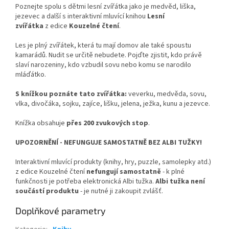
Poznejte spolu s dětmi lesní zvířátka jako je medvěd, liška,
jezevec a další s interaktivní mluvící knihou
Lesní
zvířátka
z edice
Kouzelné čtení
.
Les je plný zvířátek, která tu mají domov ale také spoustu
kamarádů. Nudit se určitě nebudete. Pojďte zjistit, kdo právě
slaví narozeniny, kdo vzbudil sovu nebo komu se narodilo
mláďátko.
S knížkou poznáte tato zvířátka:
veverku, medvěda, sovu,
vlka, divočáka, sojku, zajíce, lišku, jelena, ježka, kunu a jezevce.
Knížka obsahuje
přes 200 zvukových stop
.
UPOZORNĚNÍ - NEFUNGUJE SAMOSTATNĚ BEZ ALBI TUŽKY!
Interaktivní mluvící produkty (knihy, hry, puzzle, samolepky atd.)
z edice Kouzelné čtení
nefungují samostatně
- k plné
funkčnosti je potřeba elektronická Albi tužka.
Albi tužka není
součástí produktu
- je nutné ji zakoupit zvlášť.
Doplňkové parametry