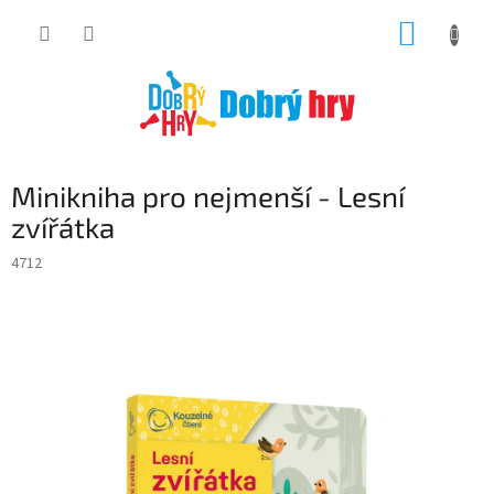
Přejít
NÁKUP
na
obsah
KOŠÍK
Minikniha pro nejmenší - Lesní
zvířátka
4712