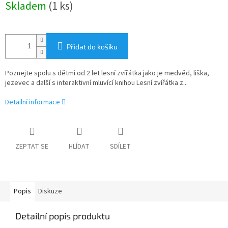
Skladem
(1 ks)
cena:
Přidat do košíku
Poznejte spolu s dětmi od 2 let lesní zvířátka jako je medvěd, liška,
jezevec a další s interaktivní mluvící knihou Lesní zvířátka z...
Detailní informace
ZEPTAT SE
HLÍDAT
SDÍLET
Popis
Diskuze
Detailní popis produktu