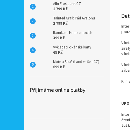
Albi Frostpunk CZ
2 799 Kč
Det
Tainted Grail: Pád Avalonu
2 799 Kč
Inter
pouz
Ikonikus - Hra o emocích
399 Kč
V kn
Vykládací cikánské karty
žiraf
65 Kč
v kn
Moře a Souš
(Land vs Sea CZ)
V kn
699 Kč
zába
Knih
Přijímáme online platby
UPOZ
Inter
čten
tužk