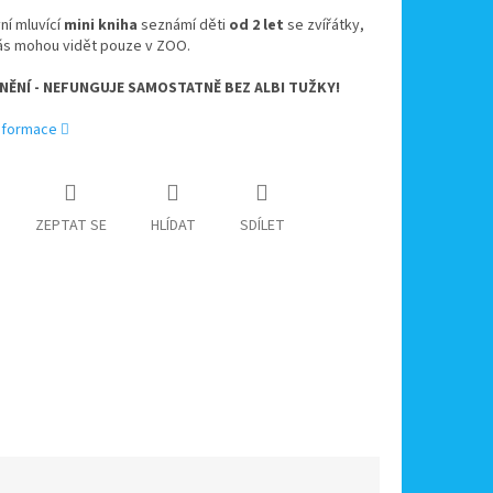
ní mluvící
mini kniha
seznámí děti
od 2 let
se zvířátky,
nás mohou vidět pouze v ZOO.
ĚNÍ - NEFUNGUJE SAMOSTATNĚ BEZ ALBI TUŽKY!
informace
ZEPTAT SE
HLÍDAT
SDÍLET