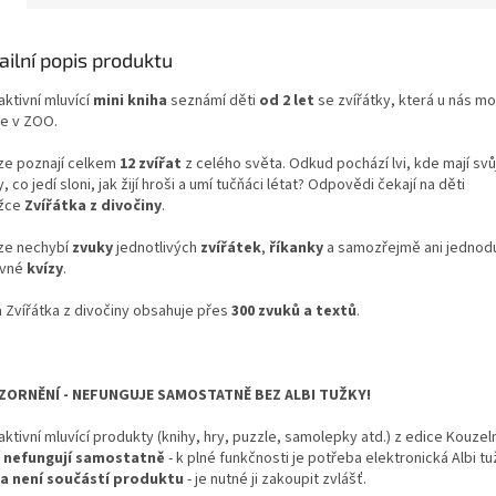
ailní popis produktu
aktivní mluvící
mini kniha
seznámí děti
od 2 let
se zvířátky, která u nás m
e v ZOO.
ize poznají celkem
12 zvířat
z celého světa. Odkud pochází lvi, kde mají sv
y, co jedí sloni, jak žijí hroši a umí tučňáci létat? Odpovědi čekají na děti
ížce
Zvířátka z divočiny
.
ize nechybí
zvuky
jednotlivých
zvířátek
,
říkanky
a samozřejmě ani jednod
vné
kvízy
.
a Zvířátka z divočiny obsahuje přes
300 zvuků a textů
.
ORNĚNÍ - NEFUNGUJE SAMOSTATNĚ BEZ ALBI TUŽKY!
aktivní mluvící produkty (knihy, hry, puzzle, samolepky atd.) z edice Kouzel
í
nefungují samostatně
- k plné funkčnosti je potřeba elektronická Albi t
a není součástí produktu
- je nutné ji zakoupit zvlášť.