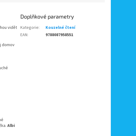
Doplňkové parametry
ohou vidět
Kategorie
:
Kouzelné čtení
EAN
:
9788087958551
ůj domov
uché
né
užka.
Albi