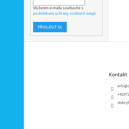
Vložením e-mailu souhlasíte s
podmínkami ochrany osobních údajů
PŘIHLÁSIT SE
Z
á
p
a
t
Kontakt
í
info
@
+4207
dobry