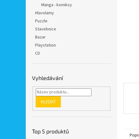
n
Manga - komiksy
e
Hlavolamy
l
Puzzle
Stavebnice
Bazar
Playstation
CD
Vyhledávání
HLEDAT
Top 5 produktů
Popi