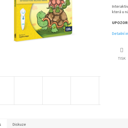
Interaktiv
která u 
UPOZORN
Detailní 
TISK
s
Diskuze