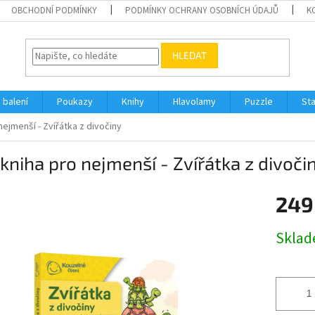
OBCHODNÍ PODMÍNKY
PODMÍNKY OCHRANY OSOBNÍCH ÚDAJŮ
K
HLEDAT
 balení
Poukazy
Knihy
Hlavolamy
Puzzle
St
nejmenší - Zvířátka z divočiny
kniha pro nejmenší - Zvířátka z divoči
249
Měrná
Skla
cena: