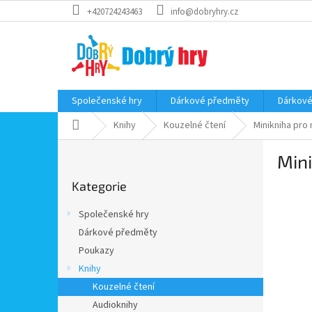
Přejít
+420724243463
info@dobryhry.cz
na
obsah
Společenské hry
Dárkové předměty
Dárkové
Domů
Knihy
Kouzelné čtení
Minikniha pro 
P
Mini
o
Přeskočit
s
Kategorie
kategorie
t
r
Společenské hry
a
Dárkové předměty
n
Poukazy
n
í
Knihy
p
Kouzelné čtení
a
Audioknihy