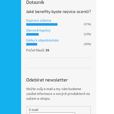
Dotazník
Jaké benefity byste nejvíce ocenili?
Dopravu zdarma
(57%)
Slevové kupóny
(23%)
Dárky k objednávkám
(20%)
Počet hlasů:
35
Odebírat newsletter
Vložte svůj e-mail a my vám budeme
zasílat informace o nových produktech na
našem e-shopu.
E-mail