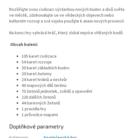
Rozšiřujte svou civilizaci výstavbou nových budov a divů světa
ve městě, zdokonalujte se ve vědeckých objevech nebo
kulturním rozvoji a svá vojska použijte k anexi nových provincií.
Na konci hry vyhrává hráč, který získal nejvíce vítězných bodů.
Obsah balení:
105 karet civilizace
54 karet rozvoje
30 karet základních budov
20 karet Automy
24 karet hrdinů a nestvůr
40 mapových dílů terénu
70 žetonů jednotek, zvědů a opevnění
226 dalších žetonů
44 barevných žetonů
1 pravidla hry
1 průvodce mapami
Doplňkové parametry
Kategorie
:
Společenské hry