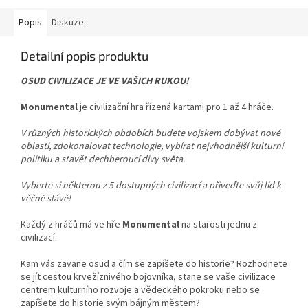
Popis
Diskuze
Detailní popis produktu
OSUD CIVILIZACE JE VE VAŠICH RUKOU!
Monumental
je civilizační hra řízená kartami pro 1 až 4 hráče.
V různých historických obdobích budete vojskem dobývat nové
oblasti, zdokonalovat technologie, vybírat nejvhodnější kulturní
politiku a stavět dechberoucí divy světa.
Vyberte si některou z 5 dostupných civilizací a přiveďte svůj lid k
věčné slávě!
Každý z hráčů má ve hře
Monumental
na starosti jednu z
civilizací.
Kam vás zavane osud a čím se zapíšete do historie? Rozhodnete
se jít cestou krvežíznivého bojovníka, stane se vaše civilizace
centrem kulturního rozvoje a vědeckého pokroku nebo se
zapíšete do historie svým bájným městem?