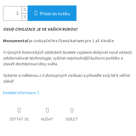
Přidat do košíku
OSUD CIVILIZACE JE VE VAŠICH RUKOU!
Monumental
je civilizační hra řízená kartami pro 1 až 4 hráče.
V různých historických obdobích budete vojskem dobývat nové oblasti,
zdokonalovat technologie, vybírat nejvhodnější kulturní politiku a
stavět dechberoucí divy světa.
Vyberte si některou z 5 dostupných civilizací a přiveďte svůj lid k věčné
slávě!
Detailní informace
ZEPTAT SE
HLÍDAT
SDÍLET