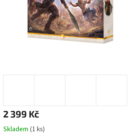
2 399 Kč
Měrná
Skladem
(1 ks)
cena: