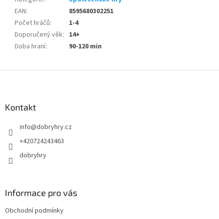
EAN
:
8595680302251
Počet hráčů
:
1-4
Doporučený věk
:
14+
Doba hraní
:
90-120 min
Z
á
p
a
Kontakt
t
info
@
dobryhry.cz
í
+420724243463
dobryhry
Informace pro vás
Obchodní podmínky