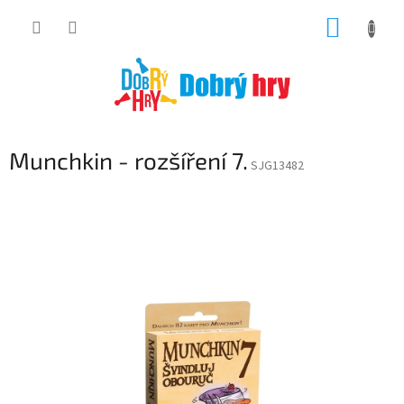
Přejít
NÁKUP
na
obsah
KOŠÍK
Munchkin - rozšíření 7.
SJG13482