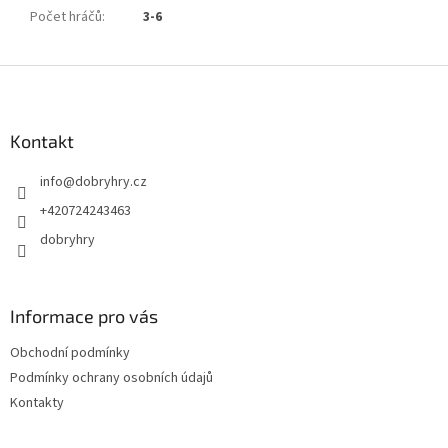
Počet hráčů
:
3-6
Z
á
p
a
Kontakt
t
info
@
dobryhry.cz
í
+420724243463
dobryhry
Informace pro vás
Obchodní podmínky
Podmínky ochrany osobních údajů
Kontakty