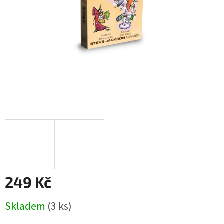
249 Kč
Měrná
Skladem
(3 ks)
cena: