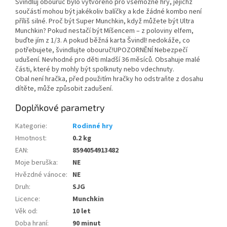
Švindluj obouruč bylo vytvořeno pro všemožné hry, jejichž
součástí mohou být jakékoliv balíčky a kde žádné kombo není
příliš silné. Proč být Super Munchkin, když můžete být Ultra
Munchkin? Pokud nestačí být Míšencem – z poloviny elfem,
buďte jím z 1/3. A pokud běžná karta Švindl! nedokáže, co
potřebujete, švindlujte obouruč!UPOZORNĚNÍ Nebezpečí
udušení. Nevhodné pro děti mladší 36 měsíců. Obsahuje malé
části, které by mohly být spolknuty nebo vdechnuty.
Obal není hračka, před použitím hračky ho odstraňte z dosahu
dítěte, může způsobit zadušení.
Doplňkové parametry
Kategorie
:
Rodinné hry
Hmotnost
:
0.2 kg
EAN
:
8594054913482
Moje beruška
:
NE
Hvězdné vánoce
:
NE
Druh
:
SJG
Licence
:
Munchkin
Věk od
:
10 let
Doba hraní
:
90 minut