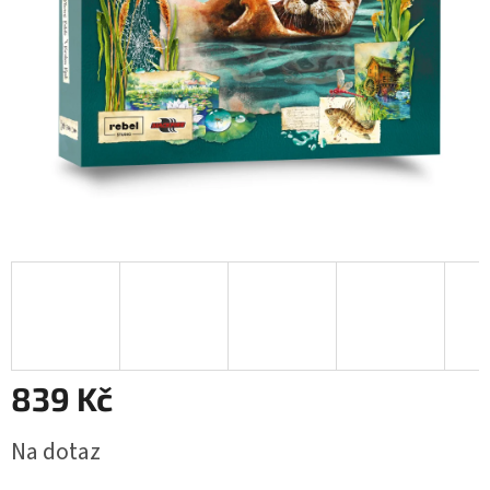
839 Kč
Měrná
Na dotaz
cena: