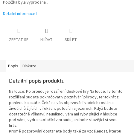
Položka byla vyprodána…
Detailní informace
ZEPTAT SE
HLÍDAT
SDÍLET
Popis
Diskuze
Detailní popis produktu
Na louce: Po proudu je rozšíření deskové hry Na louce. I v tomto
rozšíření budete pokračovat v poznávání přírody, tentokrát z
pohledu kajakáře. Čeká na vás objevování vodních rostlin a
živočichů žijících v řekách, potocích a jezerech. Když budete
dostatečně všímaví, neuniknou vám ani ryby plující v hloubce
pod vámi, vydra skotačící v proudu, ani bobr stavějící si svou
hráz.
Kromě pozorování dostanete body také za vzdálenost, kterou