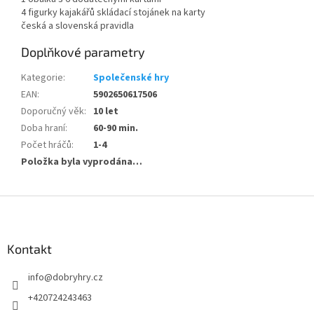
4 figurky kajakářů skládací stojánek na karty
česká a slovenská pravidla
Doplňkové parametry
Kategorie
:
Společenské hry
EAN
:
5902650617506
Doporučný věk
:
10 let
Doba hraní
:
60-90 min.
Počet hráčů
:
1-4
Položka byla vyprodána…
Z
á
p
a
Kontakt
t
info
@
dobryhry.cz
í
+420724243463