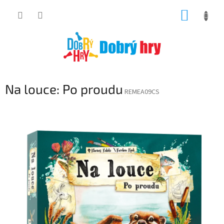
Přejít
NÁKUP
na
obsah
KOŠÍK
Na louce: Po proudu
REMEA09CS