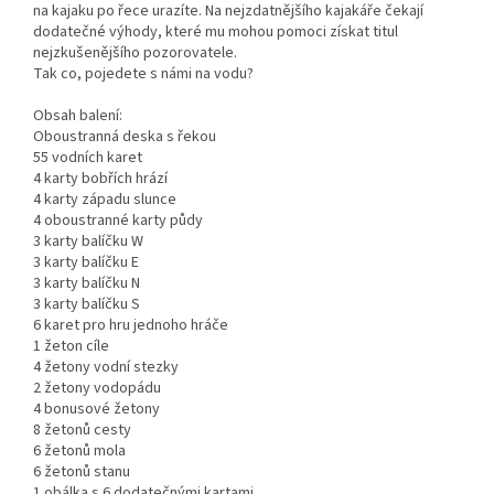
na kajaku po řece urazíte. Na nejzdatnějšího kajakáře čekají
dodatečné výhody, které mu mohou pomoci získat titul
nejzkušenějšího pozorovatele.
Tak co, pojedete s námi na vodu?
Obsah balení:
Oboustranná deska s řekou
55 vodních karet
4 karty bobřích hrází
4 karty západu slunce
4 oboustranné karty půdy
3 karty balíčku W
3 karty balíčku E
3 karty balíčku N
3 karty balíčku S
6 karet pro hru jednoho hráče
1 žeton cíle
4 žetony vodní stezky
2 žetony vodopádu
4 bonusové žetony
8 žetonů cesty
6 žetonů mola
6 žetonů stanu
1 obálka s 6 dodatečnými kartami