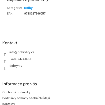
Kategorie
:
Knihy
EAN
:
9788027506057
Z
á
p
a
Kontakt
t
info
@
dobryhry.cz
í
+420724243463
dobryhry
Informace pro vás
Obchodní podmínky
Podmínky ochrany osobních údajů
Kontakty