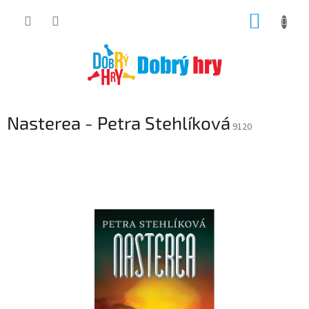
Přejít
NÁKUP
na
obsah
KOŠÍK
Nasterea - Petra Stehlíková
9120