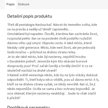
Popis
Diskuze
Detailní popis produktu
Třetí díl pentalogie Naslouchač. Návrat do temného světa, kde
se na pravdu a naději už téměř zapomnělo…
Omstakland byl napaden. Člověk, kterému Ilan zachránila život,
rozpoutal peklo. Ilan se na poslední chvíli podařilo rozluštit
dávnou větu i její smysl. Objevila cestu. A také místo, které
hledaly celé generace. Místo, kde není život, ale jen jedovatá
šedá mračna — průchod na druhou stranu retey.
Je to ale také místo, kde žijí nasterey, největší hrozba
v Duvalském pohoří. Jenomže kým tito obávaní tvorové
doopravdy jsou? Proč začali častěji a tvrději útočit? A co se
skutečně nachází na druhé straně?
V Ilanině světě neexistuje nikdo, kdo by na tyto otázky dokázal
odpovědět. Ti, kteří kdysi něco věděli, jsou už dávno mrtví. A ti,
kteří se na druhou stranu vydali, se nikdy nevrátili. Ilan ví, že jí
nikdo nepomůže. Ocitla se sama a bez ochrany bojovníků. Je
sice sklenař, kterým nasterey neubližují… bude to však stačit
k přežití?
Doplňkové parametry