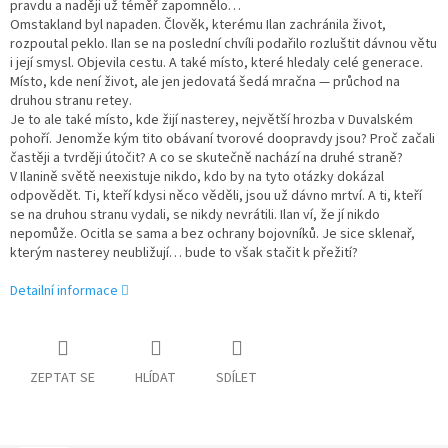
pravdu a naději už téměř zapomnělo…
Omstakland byl napaden. Člověk, kterému Ilan zachránila život,
rozpoutal peklo. Ilan se na poslední chvíli podařilo rozluštit dávnou větu
i její smysl. Objevila cestu. A také místo, které hledaly celé generace.
Místo, kde není život, ale jen jedovatá šedá mračna — průchod na
druhou stranu retey.
Je to ale také místo, kde žijí nasterey, největší hrozba v Duvalském
pohoří. Jenomže kým tito obávaní tvorové doopravdy jsou? Proč začali
častěji a tvrději útočit? A co se skutečně nachází na druhé straně?
V Ilanině světě neexistuje nikdo, kdo by na tyto otázky dokázal
odpovědět. Ti, kteří kdysi něco věděli, jsou už dávno mrtví. A ti, kteří
se na druhou stranu vydali, se nikdy nevrátili. Ilan ví, že jí nikdo
nepomůže. Ocitla se sama a bez ochrany bojovníků. Je sice sklenař,
kterým nasterey neubližují… bude to však stačit k přežití?
Detailní informace
ZEPTAT SE
HLÍDAT
SDÍLET