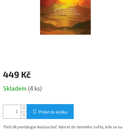
449 Kč
Měrná
Skladem
(4 ks)
cena:
Přidat do košíku
Třetí díl pentalogie Naslouchač. Návrat do temného světa, kde se na