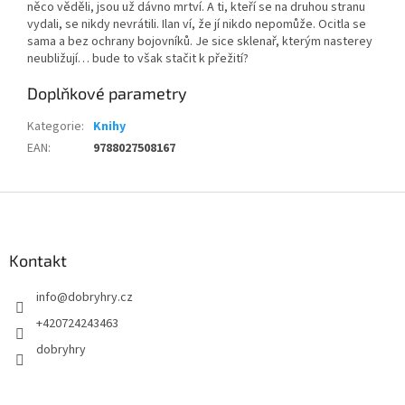
něco věděli, jsou už dávno mrtví. A ti, kteří se na druhou stranu
vydali, se nikdy nevrátili. Ilan ví, že jí nikdo nepomůže. Ocitla se
sama a bez ochrany bojovníků. Je sice sklenař, kterým nasterey
neubližují… bude to však stačit k přežití?
Doplňkové parametry
Kategorie
:
Knihy
EAN
:
9788027508167
Z
á
p
a
Kontakt
t
info
@
dobryhry.cz
í
+420724243463
dobryhry