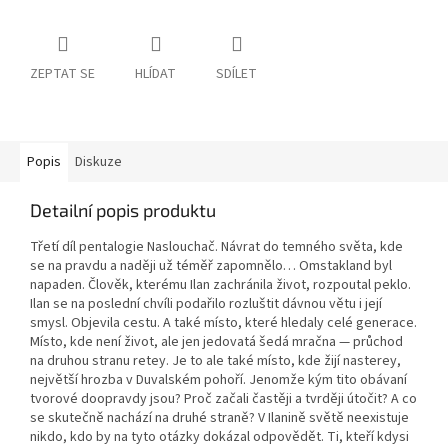
ZEPTAT SE
HLÍDAT
SDÍLET
Popis
Diskuze
Detailní popis produktu
Třetí díl pentalogie Naslouchač. Návrat do temného světa, kde
se na pravdu a naději už téměř zapomnělo… Omstakland byl
napaden. Člověk, kterému Ilan zachránila život, rozpoutal peklo.
Ilan se na poslední chvíli podařilo rozluštit dávnou větu i její
smysl. Objevila cestu. A také místo, které hledaly celé generace.
Místo, kde není život, ale jen jedovatá šedá mračna — průchod
na druhou stranu retey. Je to ale také místo, kde žijí nasterey,
největší hrozba v Duvalském pohoří. Jenomže kým tito obávaní
tvorové doopravdy jsou? Proč začali častěji a tvrději útočit? A co
se skutečně nachází na druhé straně? V Ilanině světě neexistuje
nikdo, kdo by na tyto otázky dokázal odpovědět. Ti, kteří kdysi