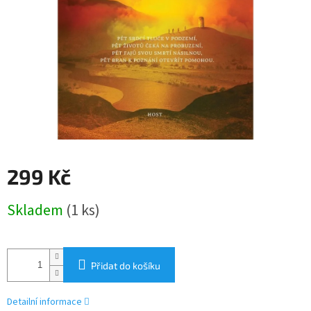
299 Kč
Měrná
Skladem
(1 ks)
cena:
Přidat do košíku
Detailní informace