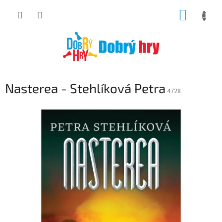
Přejít
NÁKUP
na
obsah
KOŠÍK
Nasterea - Stehlíková Petra
4728