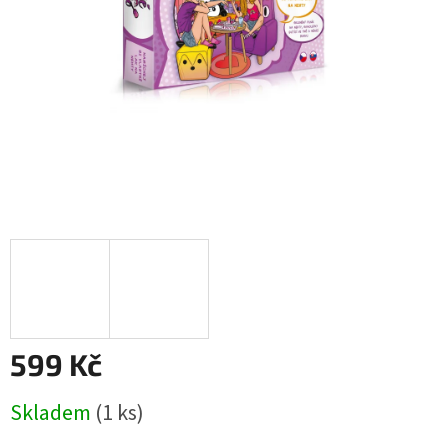
599 Kč
Měrná
Skladem
(1 ks)
cena: