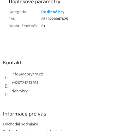
Doplňkové parametry
Kategorie
:
Rodinné hry
EAN
:
8590228047625
Doporučený věk
:
8+
Z
á
p
a
Kontakt
t
info
@
dobryhry.cz
í
+420724243463
dobryhry
Informace pro vás
Obchodní podmínky