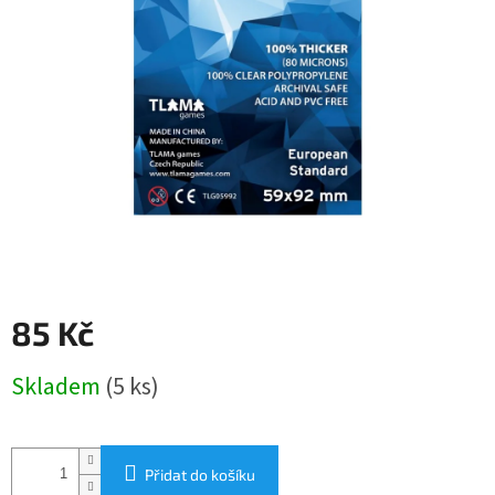
85 Kč
Měrná
Skladem
(5 ks)
cena:
Přidat do košíku