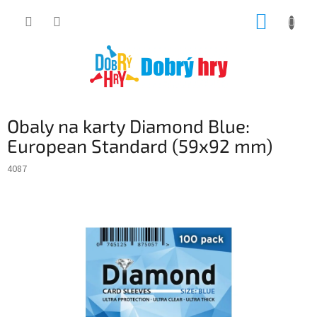
Přejít
NÁKUP
na
obsah
KOŠÍK
Obaly na karty Diamond Blue:
European Standard (59x92 mm)
4087