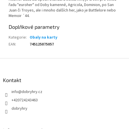
řadu "euroher" od Doby kamenné, Agricola, Dominion, po San
Juan či Troyes, ale i mnoho dalších her, jako je Battlelore nebo
Memoir ´44.
Doplňkové parametry
Kategorie
:
Obaly na karty
EAN
:
745125875057
Z
á
p
a
Kontakt
t
info
@
dobryhry.cz
í
+420724243463
dobryhry