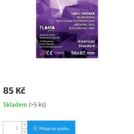
85 Kč
Měrná
Skladem
(>5 ks)
cena:
Přidat do košíku