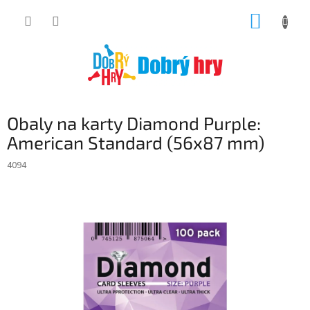
Přejít
NÁKUP
na
obsah
KOŠÍK
Obaly na karty Diamond Purple:
American Standard (56x87 mm)
4094