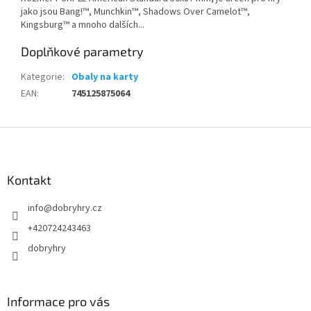
jako jsou
Bang!™,
Munchkin™, Shadows Over Camelot™,
Kingsburg™ a mnoho dalších...
Doplňkové parametry
Kategorie
:
Obaly na karty
EAN
:
745125875064
Z
á
p
a
Kontakt
t
info
@
dobryhry.cz
í
+420724243463
dobryhry
Informace pro vás