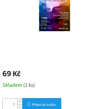
69 Kč
Měrná
Skladem
(1 ks)
cena:
Přidat do košíku