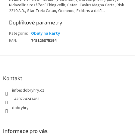
Nidavellir a rozšíření Thingvellir, Catan, Caylus Magna Carta, Risk
2210 A.D., Star Trek: Catan, Oceanos, Ex libris a další...
Doplňkové parametry
Kategorie
:
Obaly na karty
EAN
:
745125875194
Z
á
p
a
Kontakt
t
info
@
dobryhry.cz
í
+420724243463
dobryhry
Informace pro vás