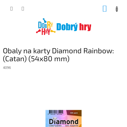
Přejít
NÁKUP
na
obsah
KOŠÍK
Obaly na karty Diamond Rainbow:
(Catan) (54x80 mm)
4096