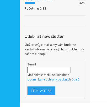
(20%)
Počet hlasů:
35
Odebírat newsletter
Vložte svůj e-mail a my vám budeme
zasílat informace o nových produktech na
našem e-shopu.
E-mail
Vložením e-mailu souhlasíte s
podmínkami ochrany osobních údajů
PŘIHLÁSIT SE
Z