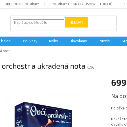
OBCHODNÍ PODMÍNKY
PODMÍNKY OCHRANY OSOBNÍCH ÚDAJŮ
K
HLEDAT
 balení
Poukazy
Knihy
Hlavolamy
Puzzle
St
á nota
 orchestr a ukradená nota
7196
699
Měrná
Na do
cena:
Položka 
Dokážete 
ovčímu or