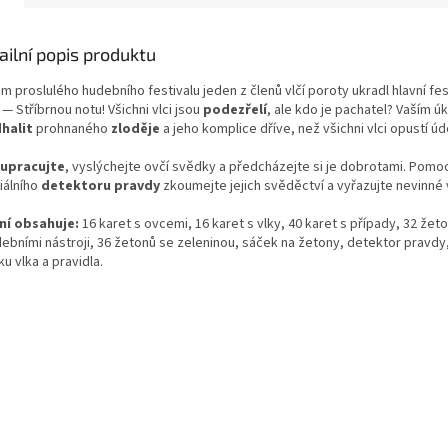
ailní popis produktu
 proslulého hudebního festivalu jeden z členů vlčí poroty ukradl hlavní fe
— Stříbrnou notu! Všichni vlci jsou
podezřelí
, ale kdo je pachatel? Vaším ú
halit
prohnaného
zloděje
a jeho komplice dříve, než všichni vlci opustí údo
upracujte
, vyslýchejte ovčí svědky a předcházejte si je dobrotami. Pomoc
iálního
detektoru pravdy
zkoumejte jejich svěděctví a vyřazujte nevinné 
ní obsahuje:
16 karet s ovcemi, 16 karet s vlky, 40 karet s případy, 32 žet
ebními nástroji, 36 žetonů se zeleninou, sáček na žetony, detektor pravdy,
ku vlka a pravidla.