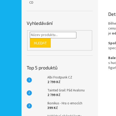
CD
Det
Vyhledávání
Během
cenu 
je
od
HLEDAT
Spol
spec
Bale
s hud
Top 5 produktů
figur
Albi Frostpunk CZ
2 799 Kč
Tainted Grail: Pád Avalonu
2 799 Kč
Ikonikus - Hra o emocích
399 Kč