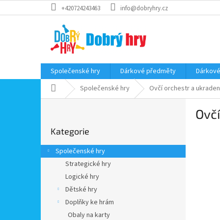
Přejít
+420724243463
info@dobryhry.cz
na
obsah
Společenské hry
Dárkové předměty
Dárkové
Domů
Společenské hry
Ovčí orchestr a ukraden
P
Ovčí
o
Přeskočit
s
Kategorie
kategorie
t
r
Společenské hry
a
Strategické hry
n
Logické hry
n
í
Dětské hry
p
Doplňky ke hrám
a
Obaly na karty