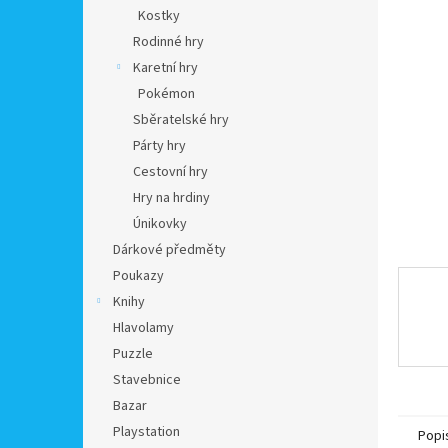
n
Kostky
e
Rodinné hry
l
Karetní hry
Pokémon
Sběratelské hry
Párty hry
Cestovní hry
Hry na hrdiny
Únikovky
Dárkové předměty
Poukazy
Knihy
Hlavolamy
Puzzle
Stavebnice
Bazar
Playstation
Popi