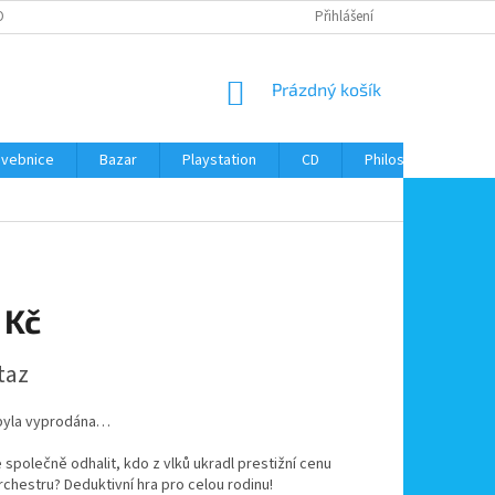
ONTAKTY
Přihlášení
NÁKUPNÍ
Prázdný košík
KOŠÍK
avebnice
Bazar
Playstation
CD
Philos
Kontak
 Kč
taz
byla vyprodána…
společně odhalit, kdo z vlků ukradl prestižní cenu
chestru? Deduktivní hra pro celou rodinu!