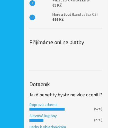
Vykládací cikánské karty
65 Kč
Moře a Souš
(Land vs Sea CZ)
699 Kč
Přijímáme online platby
Dotazník
Jaké benefity byste nejvíce ocenili?
Dopravu zdarma
(57%)
Slevové kupóny
(23%)
Dárky k objednávkám