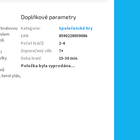
Doplňkové parametry
stivalovou
Kategorie
:
Společenské hry
kolem
EAN
:
8590228059086
lí.
Počet hráčů
:
2-4
Doporučený věk
:
7+
í
vlky.
Doba hraní
:
15-30 min
Položka byla vyprodána…
onů
 herní plán,