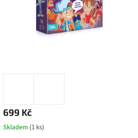
699 Kč
Měrná
Skladem
(1 ks)
cena: