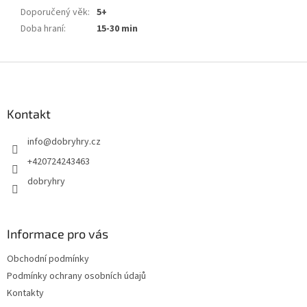
Doporučený věk
:
5+
Doba hraní
:
15-30 min
Z
á
p
a
Kontakt
t
info
@
dobryhry.cz
í
+420724243463
dobryhry
Informace pro vás
Obchodní podmínky
Podmínky ochrany osobních údajů
Kontakty