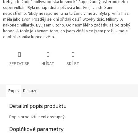
Nebyla to žádná hollywoodská kosmická šupa, žádný asteroid nebo
supervulkán. Byla nenápadná a plíživá a lidstvo ji vlastně ani
nepostřehlo. Nikdy nezapomenu na tu ženu v metru. Byla první a hlas
měla jako zvon. Později se k ní přidali další. Stovky tisíc. Miliony. A
nakonec miliardy. Byl jsem u toho. Od nesmělého začátku až po trpký
konec. A tohle je záznam toho, co jsem viděl a co jsem prožil – moje
osobní kronika konce světa.
ZEPTAT SE
HLÍDAT
SDÍLET
Popis
Diskuze
Detailní popis produktu
Popis produktu není dostupný
Doplňkové parametry