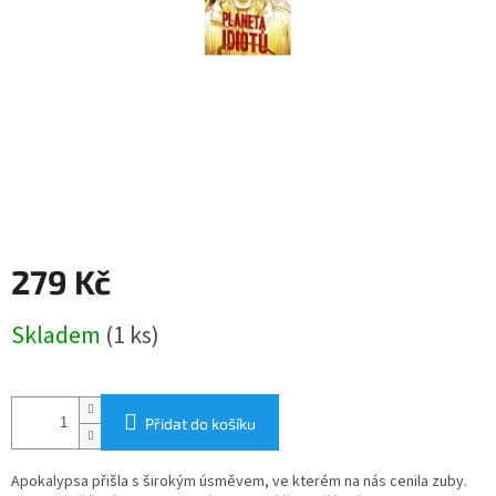
279 Kč
Měrná
Skladem
(1 ks)
cena:
Přidat do košíku
Apokalypsa přišla s širokým úsměvem, ve kterém na nás cenila zuby.