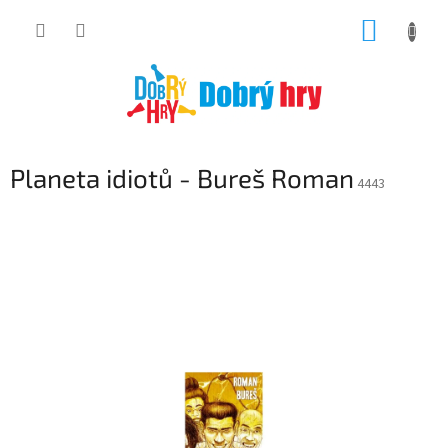
Přejít
NÁKUP
na
obsah
KOŠÍK
Planeta idiotů - Bureš Roman
4443