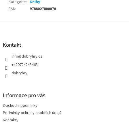
Kategorie
:
Knihy
EAN
:
9788027800070
Z
á
p
a
Kontakt
t
info
@
dobryhry.cz
í
+420724243463
dobryhry
Informace pro vás
Obchodní podmínky
Podmínky ochrany osobních údajů
Kontakty