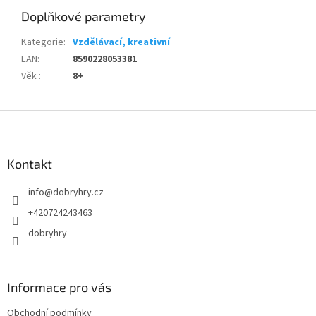
Doplňkové parametry
Kategorie
:
Vzdělávací, kreativní
EAN
:
8590228053381
Věk
:
8+
Z
á
p
a
Kontakt
t
info
@
dobryhry.cz
í
+420724243463
dobryhry
Informace pro vás
Obchodní podmínky