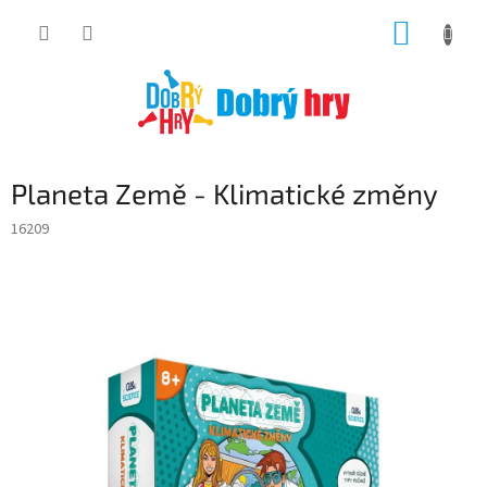
Přejít
NÁKUP
na
obsah
KOŠÍK
Planeta Země - Klimatické změny
16209