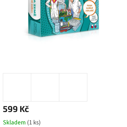
599 Kč
Měrná
Skladem
(1 ks)
cena: