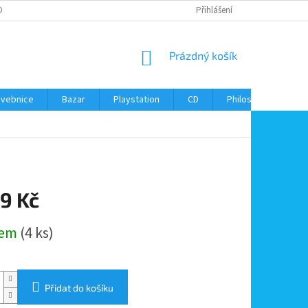
ONTAKTY
Přihlášení
NÁKUPNÍ
Prázdný košík
KOŠÍK
avebnice
Bazar
Playstation
CD
Philos
Kontak
9 Kč
dem
(4 ks)
Přidat do košíku