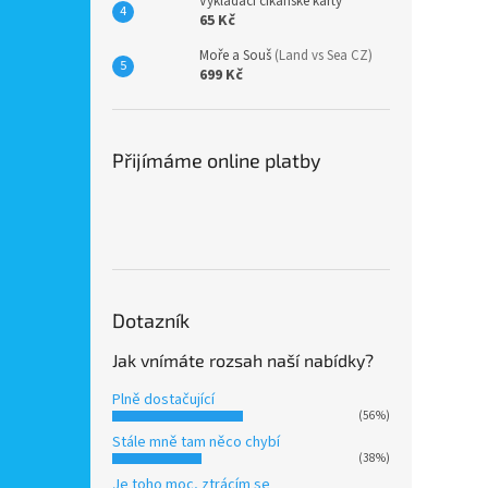
Vykládací cikánské karty
65 Kč
Moře a Souš
(Land vs Sea CZ)
699 Kč
Přijímáme online platby
Dotazník
Jak vnímáte rozsah naší nabídky?
Plně dostačující
(56%)
Stále mně tam něco chybí
(38%)
Je toho moc, ztrácím se