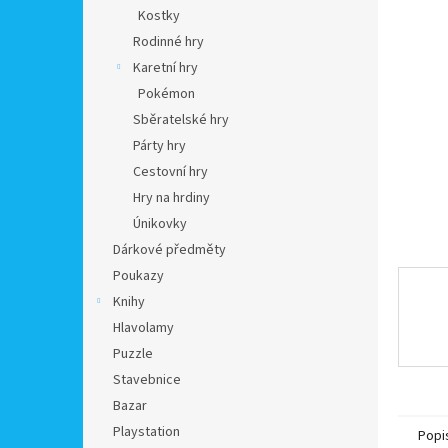
n
Kostky
e
Rodinné hry
l
Karetní hry
Pokémon
Sběratelské hry
Párty hry
Cestovní hry
Hry na hrdiny
Únikovky
Dárkové předměty
Poukazy
Knihy
Hlavolamy
Puzzle
Stavebnice
Bazar
Playstation
Popi