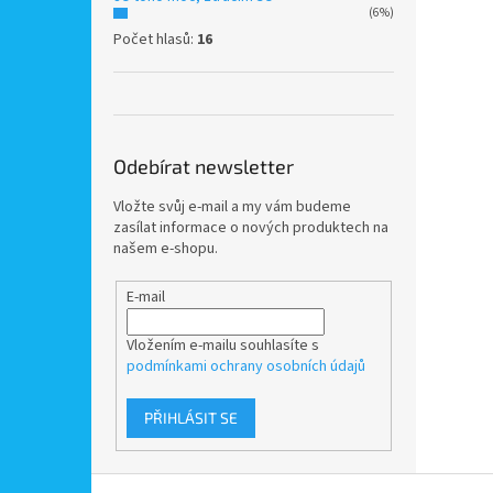
(6%)
Počet hlasů:
16
Odebírat newsletter
Vložte svůj e-mail a my vám budeme
zasílat informace o nových produktech na
našem e-shopu.
E-mail
Vložením e-mailu souhlasíte s
podmínkami ochrany osobních údajů
PŘIHLÁSIT SE
Z