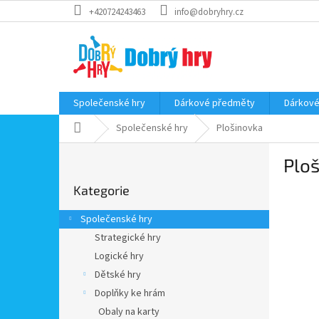
Přejít
+420724243463
info@dobryhry.cz
na
obsah
Společenské hry
Dárkové předměty
Dárkové
Domů
Společenské hry
Plošinovka
P
Plo
o
Přeskočit
s
Kategorie
kategorie
t
r
Společenské hry
a
Strategické hry
n
Logické hry
n
í
Dětské hry
p
Doplňky ke hrám
a
Obaly na karty