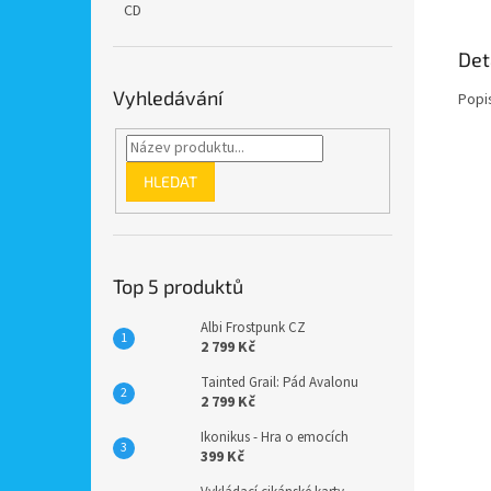
CD
Det
Vyhledávání
Popi
HLEDAT
Top 5 produktů
Albi Frostpunk CZ
2 799 Kč
Tainted Grail: Pád Avalonu
2 799 Kč
Ikonikus - Hra o emocích
399 Kč