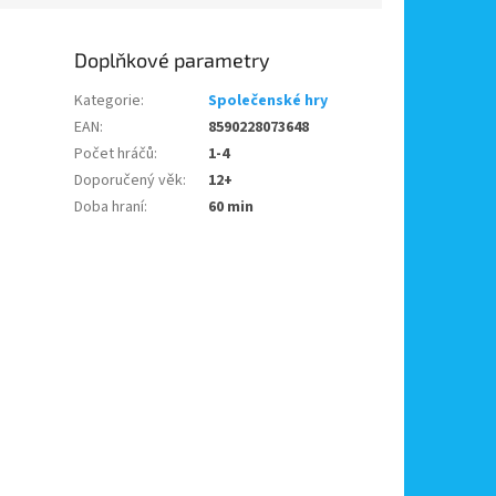
Doplňkové parametry
Kategorie
:
Společenské hry
EAN
:
8590228073648
Počet hráčů
:
1-4
Doporučený věk
:
12+
Doba hraní
:
60 min