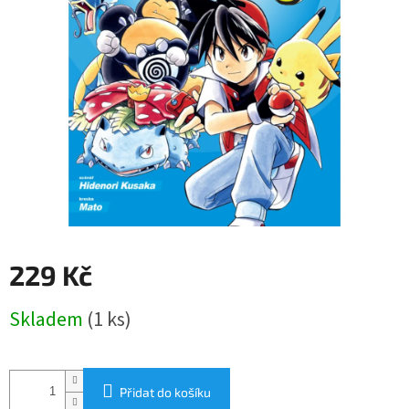
229 Kč
Měrná
Skladem
(1 ks)
cena:
Přidat do košíku