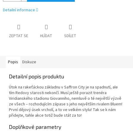
Detailní informace
ZEPTAT SE
HLÍDAT
SDÍLET
Popis
Diskuze
Detailní popis produktu
Útok na rakeťáckou základnu v Saffron City je na spadnutí, ale
tím Redovy starosti nekončí. Musí ještě porazit trenéra
Viridianského stadionu Giovanniho, nemluvě o té největší výzvě
ze všech – rozhodujícím zápase s jeho největším rivalem Bluem!
První dějový úsek vrcholí, a to ve velkém stylu! Tak se k nám
přidejte, tahle akce totiž bude stát za to!
Doplňkové parametry