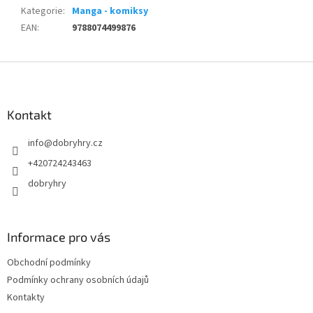
Kategorie
:
Manga - komiksy
EAN
:
9788074499876
Z
á
p
a
Kontakt
t
info
@
dobryhry.cz
í
+420724243463
dobryhry
Informace pro vás
Obchodní podmínky
Podmínky ochrany osobních údajů
Kontakty