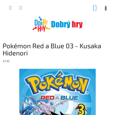
Přejít
NÁKUP
na
obsah
KOŠÍK
Pokémon Red a Blue 03 - Kusaka
Hidenori
4745