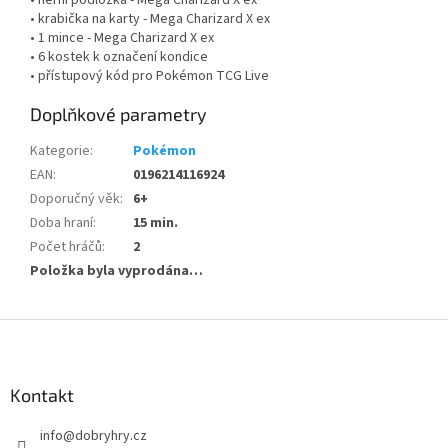
• herní podložka - Mega Charizard X ex
• krabička na karty - Mega Charizard X ex
• 1 mince - Mega Charizard X ex
• 6 kostek k označení kondice
• přístupový kód pro Pokémon TCG Live
Doplňkové parametry
Kategorie
:
Pokémon
EAN
:
0196214116924
Doporučný věk
:
6+
Doba hraní
:
15 min.
Počet hráčů
:
2
Položka byla vyprodána…
Z
á
p
a
Kontakt
t
info
@
dobryhry.cz
í