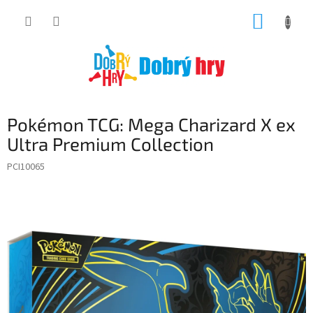
Přejít
NÁKUP
na
obsah
KOŠÍK
Pokémon TCG: Mega Charizard X ex
Ultra Premium Collection
PCI10065