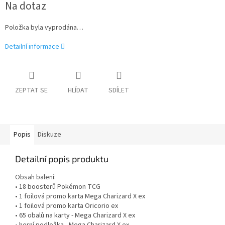
Na dotaz
cena:
Položka byla vyprodána…
Detailní informace
ZEPTAT SE
HLÍDAT
SDÍLET
Popis
Diskuze
Detailní popis produktu
Obsah balení:
• 18 boosterů Pokémon TCG
• 1 foilová promo karta Mega Charizard X ex
• 1 foilová promo karta Oricorio ex
• 65 obalů na karty - Mega Charizard X ex