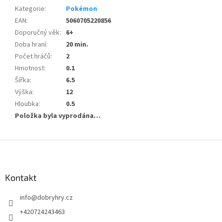
Kategorie
:
Pokémon
EAN
:
5060705220856
Doporučný věk
:
6+
Doba hraní
:
20 min.
Počet hráčů
:
2
Hmotnost
:
0.1
Šířka
:
6.5
Výška
:
12
Hloubka
:
0.5
Položka byla vyprodána…
Z
á
p
a
Kontakt
t
info
@
dobryhry.cz
í
+420724243463