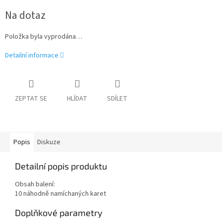
Měrná
Na dotaz
cena:
Položka byla vyprodána…
Detailní informace
ZEPTAT SE
HLÍDAT
SDÍLET
Popis
Diskuze
Detailní popis produktu
Obsah balení:
10 náhodně namíchaných karet
Doplňkové parametry