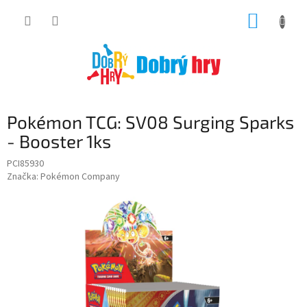
Přejít
NÁKUP
na
obsah
KOŠÍK
Pokémon TCG: SV08 Surging Sparks
- Booster 1ks
PCI85930
Značka:
Pokémon Company