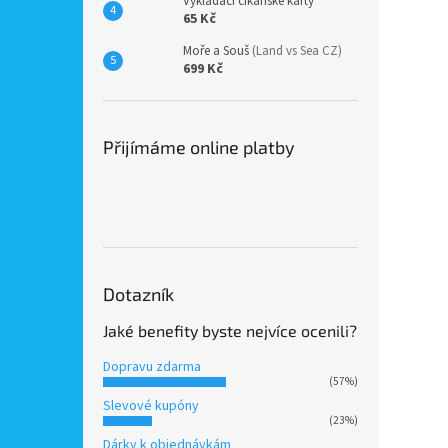
Vykládací cikánské karty
65 Kč
Moře a Souš
(Land vs Sea CZ)
699 Kč
Přijímáme online platby
Dotazník
Jaké benefity byste nejvíce ocenili?
Dopravu zdarma
(57%)
Slevové kupóny
(23%)
Dárky k objednávkám