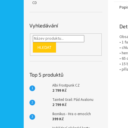
CD
Popi
Vyhledávání
Det
Obsa
• 1 f
HLEDAT
• ch
• he
• 65
• 15
• př
Top 5 produktů
Albi Frostpunk CZ
2 799 Kč
Tainted Grail: Pád Avalonu
2 799 Kč
Ikonikus - Hra o emocích
399 Kč