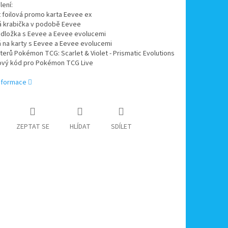
ení:
art foilová promo karta Eevee ex
tá krabička v podobě Eevee
podložka s Eevee a Eevee evolucemi
á na karty s Eevee a Eevee evolucemi
terů Pokémon TCG: Scarlet & Violet - Prismatic Evolutions
pový kód pro Pokémon TCG Live
informace
ZEPTAT SE
HLÍDAT
SDÍLET