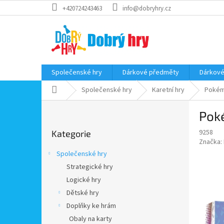
Přejít
+420724243463
info@dobryhry.cz
na
obsah
Společenské hry
Dárkové předměty
Dárkové
Domů
Společenské hry
Karetní hry
Poké
P
Poké
o
Přeskočit
s
9258
Kategorie
kategorie
t
Značka:
r
Společenské hry
a
Strategické hry
n
Logické hry
n
í
Dětské hry
p
Doplňky ke hrám
a
Obaly na karty