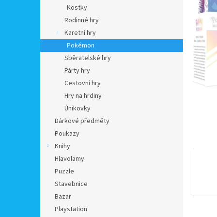
n
Kostky
e
Rodinné hry
l
Karetní hry
Pokémon
Sběratelské hry
Párty hry
Cestovní hry
Hry na hrdiny
Únikovky
Dárkové předměty
Poukazy
Knihy
Hlavolamy
Puzzle
Stavebnice
Bazar
Playstation