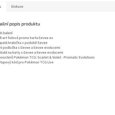
s
Diskuze
ailní popis produktu
h balení:
ull-art foilová promo karta Eevee ex
lupatá krabička v podobě Eevee
rní podložka s Eevee a Eevee evolucemi
 obalá na karty s Eevee a Eevee evolucemi
 boosterů Pokémon TCG: Scarlet & Violet - Prismatic Evolutions
ístupový kód pro Pokémon TCG Live