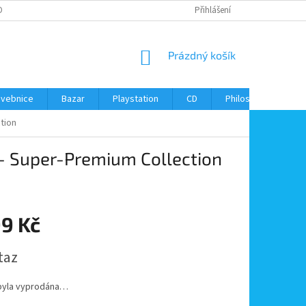
ONTAKTY
Přihlášení
NÁKUPNÍ
Prázdný košík
KOŠÍK
avebnice
Bazar
Playstation
CD
Philos
Kontak
tion
 - Super-Premium Collection
99 Kč
taz
byla vyprodána…