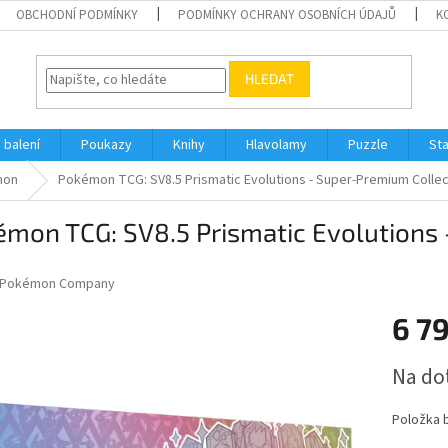
OBCHODNÍ PODMÍNKY
PODMÍNKY OCHRANY OSOBNÍCH ÚDAJŮ
K
HLEDAT
 balení
Poukazy
Knihy
Hlavolamy
Puzzle
St
mon
Pokémon TCG: SV8.5 Prismatic Evolutions - Super-Premium Collec
mon TCG: SV8.5 Prismatic Evolutions
Pokémon Company
6 7
Měrná
Na do
cena:
Položka 