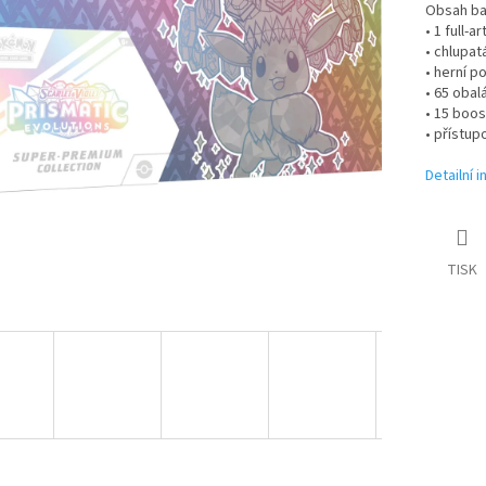
Obsah bal
• 1 full-
• chlupa
• herní 
• 65 obal
• 15 boos
• přístu
Detailní 
TISK