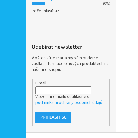
(20%)
Počet hlasů:
35
Odebírat newsletter
Vložte svůj e-mail a my vám budeme
zasílat informace o nových produktech na
našem e-shopu.
E-mail
Vložením e-mailu souhlasíte s
podmínkami ochrany osobních údajů
PŘIHLÁSIT SE
Z