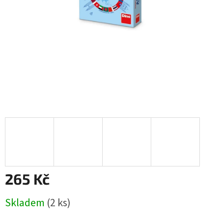
265 Kč
Měrná
Skladem
(2 ks)
cena: