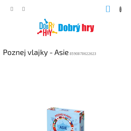
Přejít
NÁKUP
na
obsah
KOŠÍK
Poznej vlajky - Asie
8590878622623