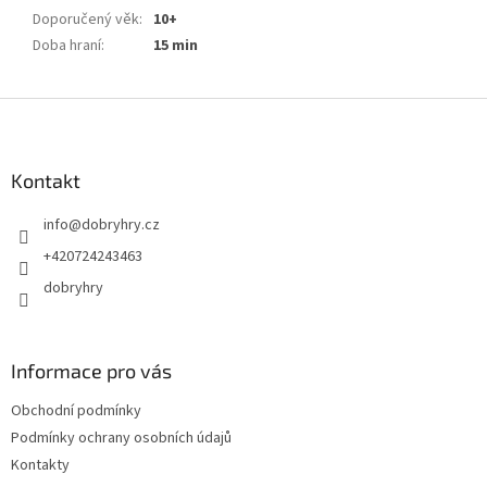
Doporučený věk
:
10+
Doba hraní
:
15 min
Z
á
p
a
Kontakt
t
info
@
dobryhry.cz
í
+420724243463
dobryhry
Informace pro vás
Obchodní podmínky
Podmínky ochrany osobních údajů
Kontakty