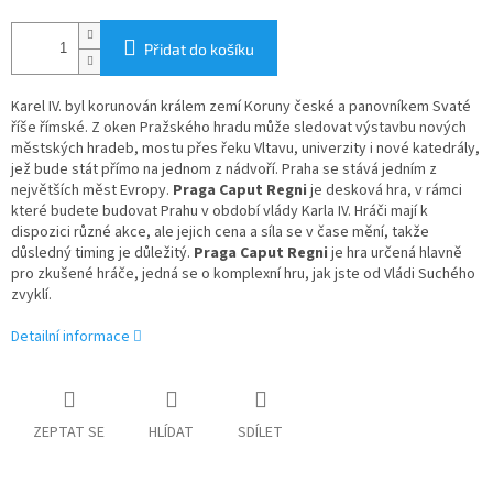
Přidat do košíku
Karel IV. byl korunován králem zemí Koruny české a panovníkem Svaté
říše římské. Z oken Pražského hradu může sledovat výstavbu nových
městských hradeb, mostu přes řeku Vltavu, univerzity i nové katedrály,
jež bude stát přímo na jednom z nádvoří. Praha se stává jedním z
největších měst Evropy.
Praga Caput Regni
je desková hra, v rámci
které budete budovat Prahu v období vlády Karla IV. Hráči mají k
dispozici různé akce, ale jejich cena a síla se v čase mění, takže
důsledný timing je důležitý.
Praga Caput Regni
je hra určená hlavně
pro zkušené hráče, jedná se o komplexní hru, jak jste od Vládi Suchého
zvyklí.
Detailní informace
ZEPTAT SE
HLÍDAT
SDÍLET