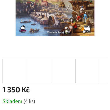
1 350 Kč
Měrná
Skladem
(4 ks)
cena: