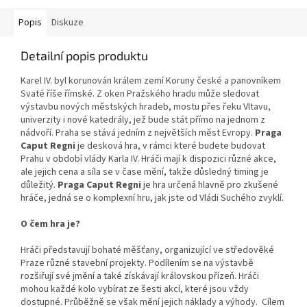
Popis
Diskuze
Detailní popis produktu
Karel IV. byl korunován králem zemí Koruny české a panovníkem
Svaté říše římské. Z oken Pražského hradu může sledovat
výstavbu nových městských hradeb, mostu přes řeku Vltavu,
univerzity i nové katedrály, jež bude stát přímo na jednom z
nádvoří. Praha se stává jedním z největších měst Evropy.
Praga
Caput Regni
je desková hra, v rámci které budete budovat
Prahu v období vlády Karla IV. Hráči mají k dispozici různé akce,
ale jejich cena a síla se v čase mění, takže důsledný timing je
důležitý.
Praga Caput Regni
je hra určená hlavně pro zkušené
hráče, jedná se o komplexní hru, jak jste od Vládi Suchého zvyklí.
O čem hra je?
Hráči představují bohaté měšťany, organizující ve středověké
Praze různé stavební projekty. Podílením se na výstavbě
rozšiřují své jmění a také získávají královskou přízeň. Hráči
mohou každé kolo vybírat ze šesti akcí, které jsou vždy
dostupné. Průběžně se však mění jejich náklady a výhody. Cílem