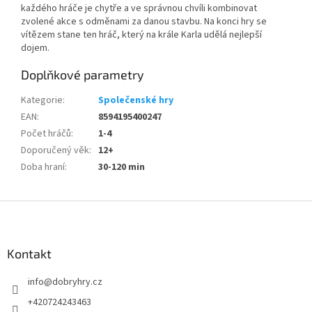
každého hráče je chytře a ve správnou chvíli kombinovat
zvolené akce s odměnami za danou stavbu. Na konci hry se
vítězem stane ten hráč, který na krále Karla udělá nejlepší
dojem.
Doplňkové parametry
Kategorie
:
Společenské hry
EAN
:
8594195400247
Počet hráčů
:
1-4
Doporučený věk
:
12+
Doba hraní
:
30-120 min
Z
á
p
a
Kontakt
t
info
@
dobryhry.cz
í
+420724243463