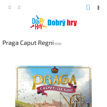
Přejít
NÁKUP
na
obsah
KOŠÍK
Praga Caput Regni
5506