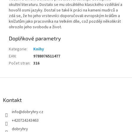
okultní literaturu. Dostalo se mu obsáhlého klasického vzdělání a
hovořil osmi jazyky. Dostal se také k práci na kameni mudrců a
zdá se, že ho jeho vrstevníci doporučovali evropským králům a
knížatům jako pracovníka na Velkém díle, což později několikrát
ohrozilo jeho svobodu a život.
Doplňkové parametry
Kategorie
:
Knihy
EAN
:
9788076511477
Počet stran
:
316
Z
á
p
a
Kontakt
t
info
@
dobryhry.cz
í
+420724243463
dobryhry