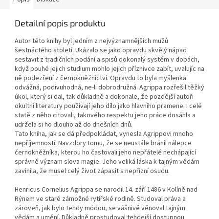
Detailní popis produktu
Autor této knihy byl jedním z nejvýznamnějších mužů
šestnáctého století. Ukázalo se jako opravdu skvělý nápad
sestavit z tradičních podání a spisů dokonalý systém v dobách,
když pouhé jejich studium mohlo jejich příznivce zabít, uvalujíc na
ně podezření z černokněžnictví. Opravdu to byla myšlenka
odvážná, podivuhodná, ne-li dobrodružná. Agrippa rozřešil těžký
úkol, který si dal, tak důkladně a dokonale, že pozdější autoři
okultní literatury používají jeho dílo jako hlavního pramene. I celé
statě z něho citovali, takového respektu jeho práce dosáhla a
udržela si ho dlouho až do dnešních dnů.
Tato kniha, jak se dá předpokládat, vynesla Agrippovi mnoho
nepříjemností. Navzdory tomu, že se neustále bránil nálepce
černokněžníka, kterou ho častovali jeho nepřátelé nechápající
správně význam slova magie. Jeho veliká láska k tajným vědám
zavinila, že musel celý život zápasit s nepřízní osudu.
Henricus Cornelius Agrippa se narodil 14. září 1486 v Kolíně nad
Rýnem ve staré zámožné rytířské rodině. Studoval práva a
zároveň, jak bylo tehdy módou, se vášnivě věnoval tajným
vědám a umění. Důkladně prostudoval tehdejší dostupnou