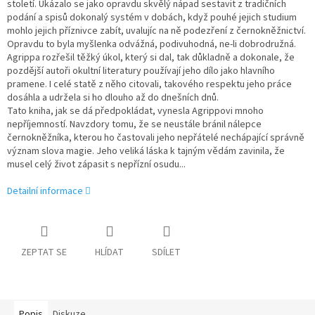
století. Ukázalo se jako opravdu skvělý nápad sestavit z tradičních
podání a spisů dokonalý systém v dobách, když pouhé jejich studium
mohlo jejich příznivce zabít, uvalujíc na ně podezření z černokněžnictví.
Opravdu to byla myšlenka odvážná, podivuhodná, ne-li dobrodružná.
Agrippa rozřešil těžký úkol, který si dal, tak důkladně a dokonale, že
pozdější autoři okultní literatury používají jeho dílo jako hlavního
pramene. I celé statě z něho citovali, takového respektu jeho práce
dosáhla a udržela si ho dlouho až do dnešních dnů.
Tato kniha, jak se dá předpokládat, vynesla Agrippovi mnoho
nepříjemností. Navzdory tomu, že se neustále bránil nálepce
černokněžníka, kterou ho častovali jeho nepřátelé nechápající správně
význam slova magie. Jeho veliká láska k tajným vědám zavinila, že
musel celý život zápasit s nepřízní osudu...
Detailní informace
ZEPTAT SE
HLÍDAT
SDÍLET
Popis
Diskuze