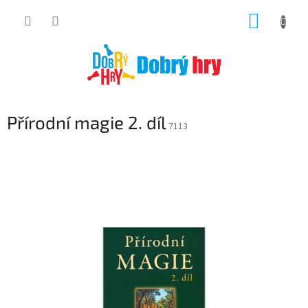
Přejít
NÁKUP
na
obsah
KOŠÍK
Přírodní magie 2. díl
7113