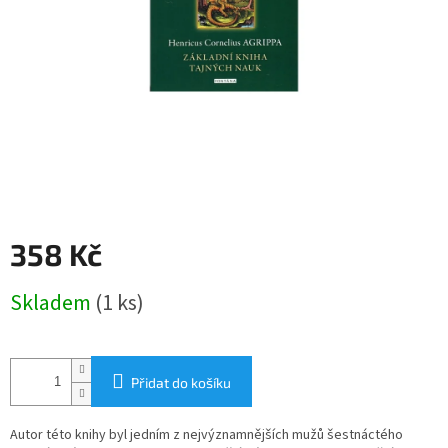
358 Kč
Měrná
Skladem
(1 ks)
cena:
Přidat do košíku
Autor této knihy byl jedním z nejvýznamnějších mužů šestnáctého