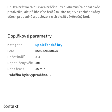
Hru lze hrát ve dvou i více hráčích. Při duelu musíte odhalit kód
protivníka, ale při hře více hráčů musíte nejprve rozluštit kódy
všech protivníků a posléze z nich složit závěrečný kód.
Doplňkové parametry
Kategorie
:
Společenské hry
EAN
:
8590228050625
Počet hráčů
:
2-4
Doporučený věk
:
10+
Doba hraní
:
15 min
Položka byla vyprodána…
Z
á
p
a
Kontakt
t