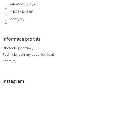
info
@
dobryhry.cz
í
+420724243463
dobryhry
Informace pro vás
Obchodní podmínky
Podmínky ochrany osobních údajů
Kontakty
Instagram