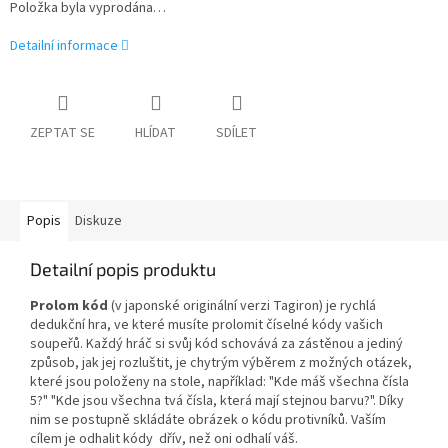
Položka byla vyprodána…
Detailní informace
ZEPTAT SE
HLÍDAT
SDÍLET
Popis
Diskuze
Detailní popis produktu
Prolom kód
(v japonské originální verzi
Tagiron) je rychlá
dedukční hra, ve které musíte prolomit číselné kódy vašich
soupeřů. Každý hráč si svůj kód schovává za zástěnou a jediný
způsob, jak jej rozluštit, je chytrým výběrem z možných otázek,
které jsou položeny na stole, například: "Kde máš všechna čísla
5?" "Kde jsou všechna tvá čísla, která mají stejnou barvu?". Díky
nim se postupně skládáte obrázek o kódu protivníků. Vaším
cílem je odhalit kódy dřív, než oni odhalí váš.