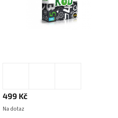
499 Kč
Měrná
Na dotaz
cena: