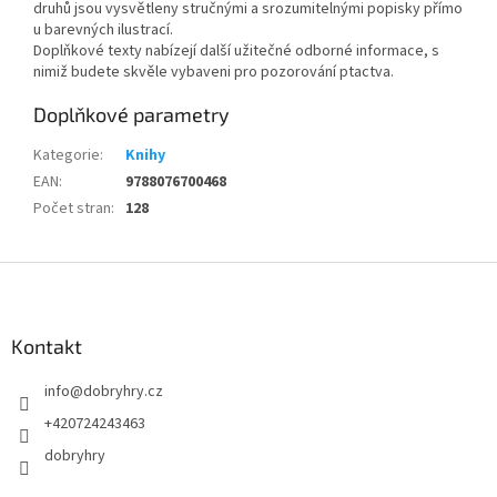
druhů jsou vysvětleny stručnými a srozumitelnými popisky přímo
u barevných ilustrací.
Doplňkové texty nabízejí další užitečné odborné informace, s
nimiž budete skvěle vybaveni pro pozorování ptactva.
Doplňkové parametry
Kategorie
:
Knihy
EAN
:
9788076700468
Počet stran
:
128
Z
á
p
a
Kontakt
t
info
@
dobryhry.cz
í
+420724243463
dobryhry