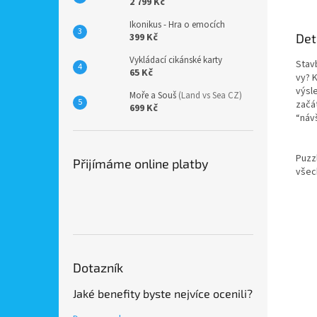
2 799 Kč
Ikonikus - Hra o emocích
Det
399 Kč
Vykládací cikánské karty
Stavb
65 Kč
vy? 
výsle
Moře a Souš
(Land vs Sea CZ)
začát
699 Kč
“náv
Puzzl
Přijímáme online platby
všec
Dotazník
Jaké benefity byste nejvíce ocenili?