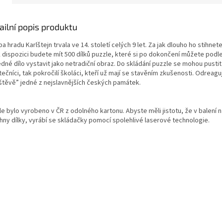
ailní popis produktu
a hradu Karlštejn trvala ve 14. století celých 9 let. Za jak dlouho ho stihnet
K dispozici budete mít 500 dílků puzzle, které si po dokončení můžete podle
dné dílo vystavit jako netradiční obraz. Do skládání puzzle se mohou pustit
ečníci, tak pokročilí školáci, kteří už mají se stavěním zkušenosti. Odreaguj
štěvě” jedné z nejslavnějších českých památek.
e bylo vyrobeno v ČR z odolného kartonu. Abyste měli jistotu, že v balení 
hny dílky, vyrábí se skládačky pomocí spolehlivé laserové technologie.