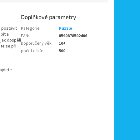
Doplňkové parametry
e postavit
Kategorie
:
Puzzle
pit a
EAN
:
8590878502406
 jak dospělí
Doporučený věk
:
10+
te se při
počet dílků
:
500
najdete