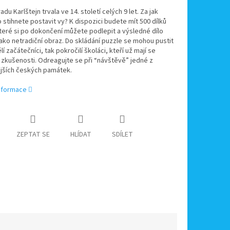
du Karlštejn trvala ve 14. století celých 9 let. Za jak
 stihnete postavit vy? K dispozici budete mít 500 dílků
teré si po dokončení můžete podlepit a výsledné dílo
jako netradiční obraz. Do skládání puzzle se mohou pustit
í začátečníci, tak pokročilí školáci, kteří už mají se
zkušenosti. Odreagujte se při “návštěvě” jedné z
ějších českých památek.
informace
ZEPTAT SE
HLÍDAT
SDÍLET