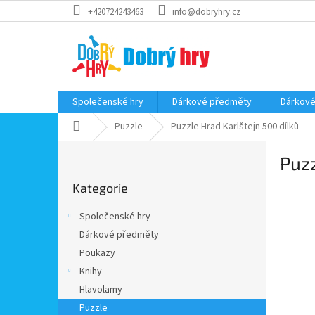
Přejít
+420724243463
info@dobryhry.cz
na
obsah
Společenské hry
Dárkové předměty
Dárkové
Domů
Puzzle
Puzzle Hrad Karlštejn 500 dílků
P
Puzz
o
Přeskočit
s
Kategorie
kategorie
t
r
Společenské hry
a
Dárkové předměty
n
Poukazy
n
í
Knihy
p
Hlavolamy
a
Puzzle