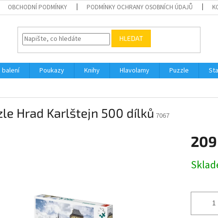
OBCHODNÍ PODMÍNKY
PODMÍNKY OCHRANY OSOBNÍCH ÚDAJŮ
K
HLEDAT
 balení
Poukazy
Knihy
Hlavolamy
Puzzle
St
le Hrad Karlštejn 500 dílků
7067
209
Měrná
Skla
cena: