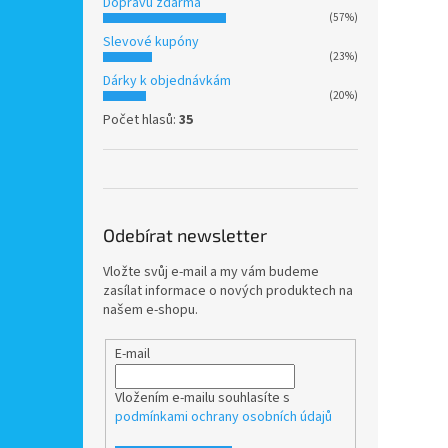
Dopravu zdarma
(57%)
Slevové kupóny
(23%)
Dárky k objednávkám
(20%)
Počet hlasů:
35
Odebírat newsletter
Vložte svůj e-mail a my vám budeme
zasílat informace o nových produktech na
našem e-shopu.
E-mail
Vložením e-mailu souhlasíte s
podmínkami ochrany osobních údajů