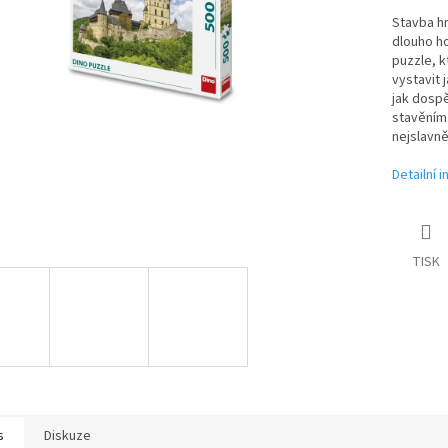
Stavba hra
dlouho ho
puzzle, k
vystavit 
jak dospěl
stavěním 
nejslavn
Detailní 
TISK
s
Diskuze