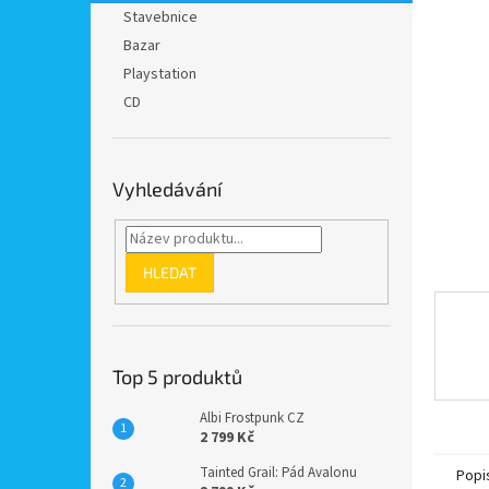
n
Stavebnice
e
Bazar
l
Playstation
CD
Vyhledávání
HLEDAT
Top 5 produktů
Albi Frostpunk CZ
2 799 Kč
Tainted Grail: Pád Avalonu
Popi