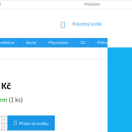
ONTAKTY
Přihlášení
NÁKUPNÍ
Prázdný košík
KOŠÍK
avebnice
Bazar
Playstation
CD
Philos
Kontak
 Kč
dem
(1 ks)
Přidat do košíku