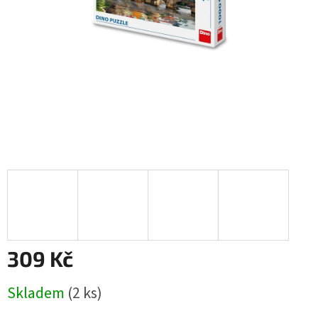
309 Kč
Měrná
Skladem
(2 ks)
cena: