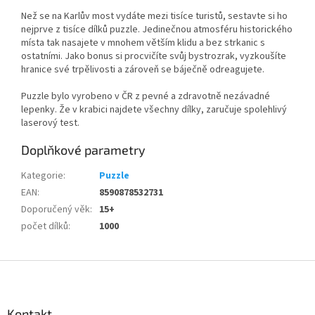
Než se na Karlův most vydáte mezi tisíce turistů, sestavte si ho
nejprve z tisíce dílků puzzle. Jedinečnou atmosféru historického
místa tak nasajete v mnohem větším klidu a bez strkanic s
ostatními. Jako bonus si procvičíte svůj bystrozrak, vyzkoušíte
hranice své trpělivosti a zároveň se báječně odreagujete.
Puzzle bylo vyrobeno v ČR z pevné a zdravotně nezávadné
lepenky. Že v krabici najdete všechny dílky, zaručuje spolehlivý
laserový test.
Doplňkové parametry
Kategorie
:
Puzzle
EAN
:
8590878532731
Doporučený věk
:
15+
počet dílků
:
1000
Z
á
p
a
Kontakt