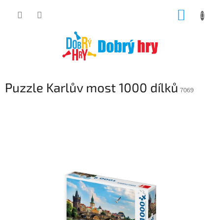
Přejít
NÁKUP
na
obsah
KOŠÍK
Puzzle Karlův most 1000 dílků
7069