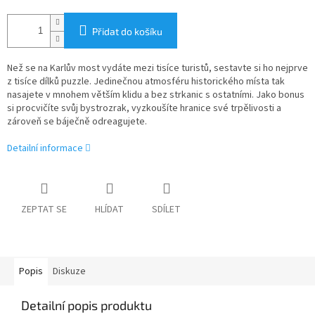
Přidat do košíku
Než se na Karlův most vydáte mezi tisíce turistů, sestavte si ho nejprve
z tisíce dílků puzzle. Jedinečnou atmosféru historického místa tak
nasajete v mnohem větším klidu a bez strkanic s ostatními. Jako bonus
si procvičíte svůj bystrozrak, vyzkoušíte hranice své trpělivosti a
zároveň se báječně odreagujete.
Detailní informace
ZEPTAT SE
HLÍDAT
SDÍLET
Popis
Diskuze
Detailní popis produktu