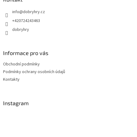
t
info
@
dobryhry.cz
í
+420724243463
dobryhry
Informace pro vás
Obchodní podmínky
Podmínky ochrany osobních údajů
Kontakty
Instagram