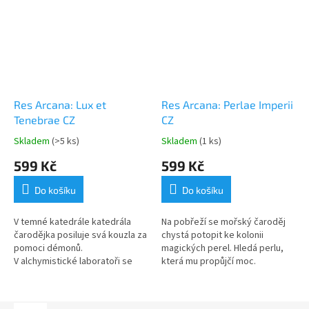
Res Arcana: Lux et
Res Arcana: Perlae Imperii
Tenebrae CZ
CZ
Skladem
(>5 ks)
Skladem
(1 ks)
599 Kč
599 Kč
Do košíku
Do košíku
V temné katedrále katedrála
Na pobřeží se mořský čaroděj
čarodějka posiluje svá kouzla za
chystá potopit ke kolonii
pomoci démonů.
magických perel. Hledá perlu,
V alchymistické laboratoři se
která mu propůjčí moc.
věštec oddává práci na svitku
Cvičitelka draků se vydává
zkázy. Bard a krotitelka mezitím
pátrat po prastarém draku na
pátrají...
Krvavý ostrov.