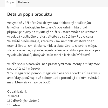
Popis
Diskuze
Detailní popis produktu
Ve vysoké věží přebývá alchymista obklopený nesčetnými
lahvičkami s bublajícími lektvary. V posvátném háji druid
připravuje byliny na mystický rituál. V katakombách nekromant
vyvolává kostlivého draka... Vítejte ve světě hry Res Arcana!
Ve světě plném magie, která by však nemohla existovat bez
esencí života, smrti, elánu, klidu a zlata. Zvolte si svého mága,
sbírejte esence, vytvářejte jedinečné artefakty a používejte je k
vyvolávání draků, dobývání míst moci a k získání vítězství!
Ve hře spolu o nadvládu nad prastarými monumenty a místy moci
soupeří 2 až 4 mágové.
V roli mágů hráči pomocí magických esencí a předmětů sestavují
artefakty, používají své schopnosti a poroučejí drakům. Vyhrává
mág, který získá nejvíce bodů.
Obsah balení:
78 karet
150 dřevěných žetonů
13 žetonů