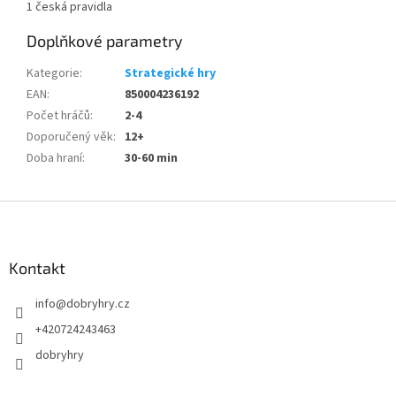
1 česká pravidla
Doplňkové parametry
Kategorie
:
Strategické hry
EAN
:
850004236192
Počet hráčů
:
2-4
Doporučený věk
:
12+
Doba hraní
:
30-60 min
Z
á
p
a
Kontakt
t
info
@
dobryhry.cz
í
+420724243463
dobryhry