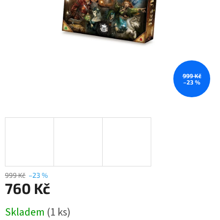
999 Kč
–23 %
999 Kč
–23 %
760 Kč
Měrná
Skladem
(1 ks)
cena: