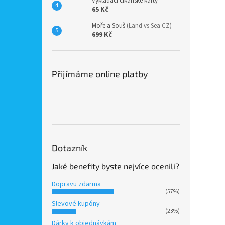
Vykládací cikánské karty
65 Kč
Moře a Souš
(Land vs Sea CZ)
699 Kč
Přijímáme online platby
Dotazník
Jaké benefity byste nejvíce ocenili?
Dopravu zdarma
(57%)
Slevové kupóny
(23%)
Dárky k objednávkám