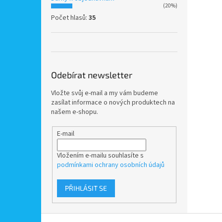
(20%)
Počet hlasů:
35
Odebírat newsletter
Vložte svůj e-mail a my vám budeme
zasílat informace o nových produktech na
našem e-shopu.
E-mail
Vložením e-mailu souhlasíte s
podmínkami ochrany osobních údajů
PŘIHLÁSIT SE
Z