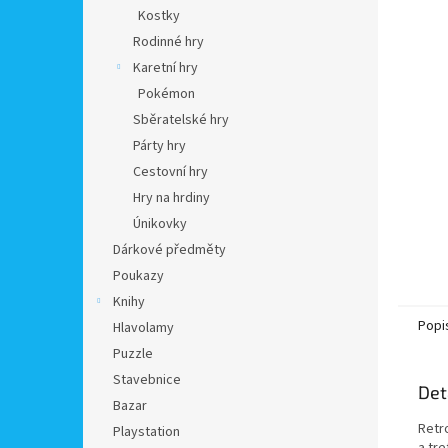
n
Kostky
e
Rodinné hry
l
Karetní hry
Pokémon
Sběratelské hry
Párty hry
Cestovní hry
Hry na hrdiny
Únikovky
Dárkové předměty
Poukazy
Knihy
Popi
Hlavolamy
Puzzle
Stavebnice
Det
Bazar
Retro
Playstation
a tr