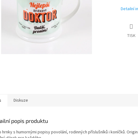
Detailní 
TISK
s
Diskuze
ailní popis produktu
 hrnky s humornými popisy povolání, rodinných příslušníků i koníčků. Origin
efný dárek pro každého.