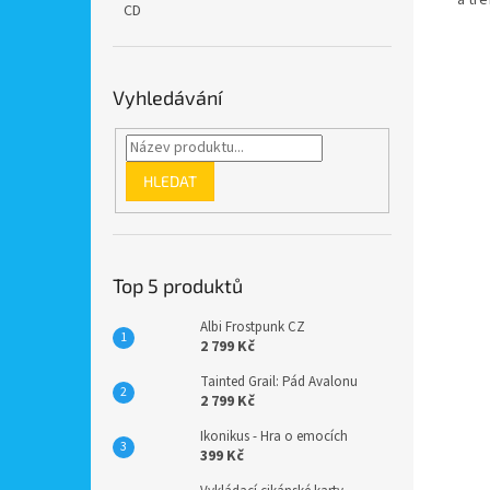
CD
Vyhledávání
HLEDAT
Top 5 produktů
Albi Frostpunk CZ
2 799 Kč
Tainted Grail: Pád Avalonu
2 799 Kč
Ikonikus - Hra o emocích
399 Kč