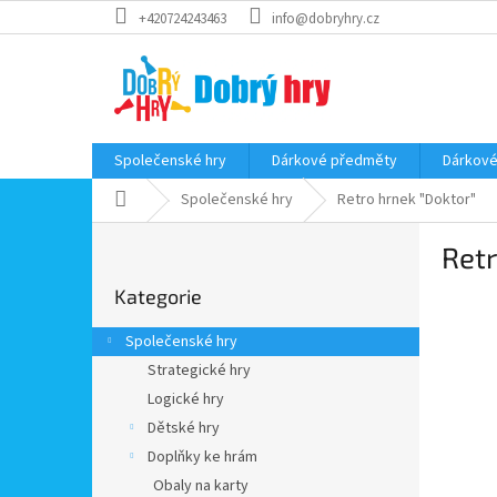
Přejít
+420724243463
info@dobryhry.cz
na
obsah
Společenské hry
Dárkové předměty
Dárkové
Domů
Společenské hry
Retro hrnek "Doktor"
P
Retr
o
Přeskočit
s
Kategorie
kategorie
t
r
Společenské hry
a
Strategické hry
n
Logické hry
n
í
Dětské hry
p
Doplňky ke hrám
a
Obaly na karty