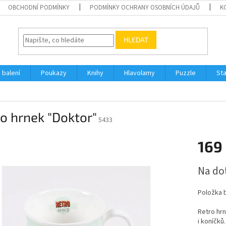
OBCHODNÍ PODMÍNKY
PODMÍNKY OCHRANY OSOBNÍCH ÚDAJŮ
K
HLEDAT
 balení
Poukazy
Knihy
Hlavolamy
Puzzle
St
o hrnek "Doktor"
5433
169
Měrná
Na do
cena:
Položka 
Retro hrn
i koníčků