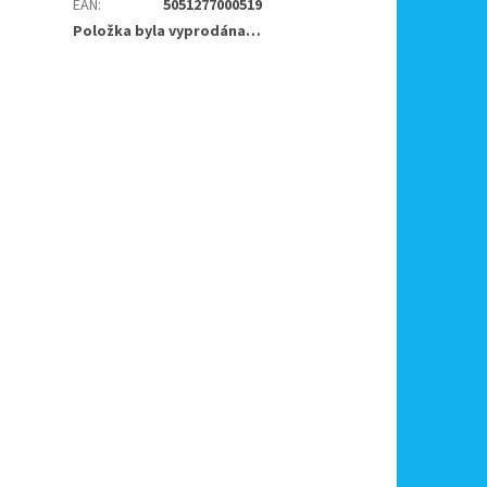
EAN
:
5051277000519
Položka byla vyprodána…