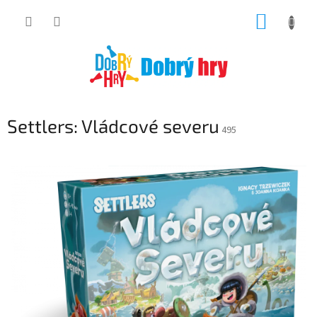
Přejít
NÁKUP
na
obsah
KOŠÍK
Settlers: Vládcové severu
495