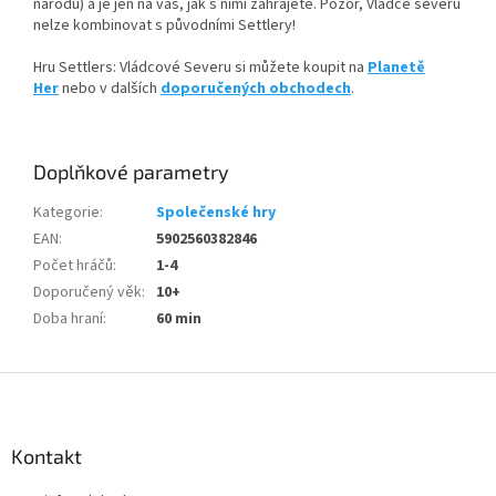
národů) a je jen na vás, jak s nimi zahrajete. Pozor, Vládce severu
nelze kombinovat s původními Settlery!
Hru Settlers: Vládcové Severu si můžete koupit na
Planetě
Her
nebo v dalších
doporučených obchodech
.
Doplňkové parametry
Kategorie
:
Společenské hry
EAN
:
5902560382846
Počet hráčů
:
1-4
Doporučený věk
:
10+
Doba hraní
:
60 min
Z
á
p
a
Kontakt
t