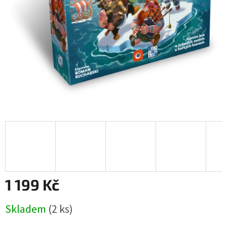
1 199 Kč
Měrná
Skladem
(2 ks)
cena: