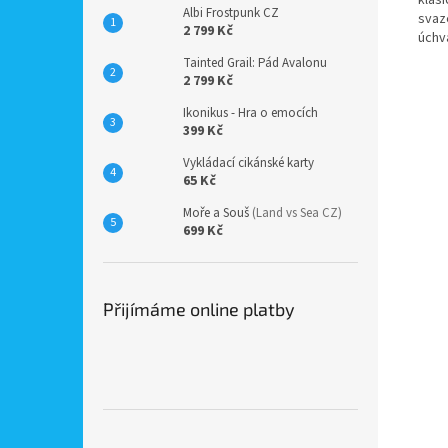
Albi Frostpunk CZ
svaz
2 799 Kč
úchv
Tainted Grail: Pád Avalonu
2 799 Kč
Ikonikus - Hra o emocích
399 Kč
Vykládací cikánské karty
65 Kč
Moře a Souš
(Land vs Sea CZ)
699 Kč
Přijímáme online platby