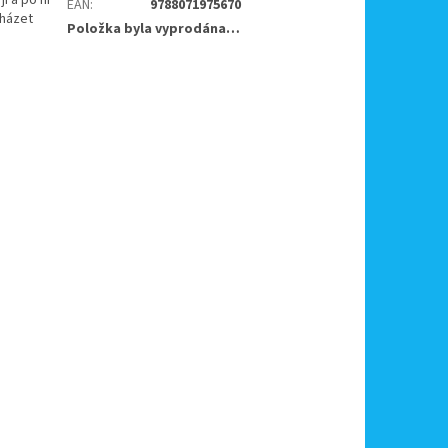
EAN
:
9788071975670
cházet
Položka byla vyprodána…