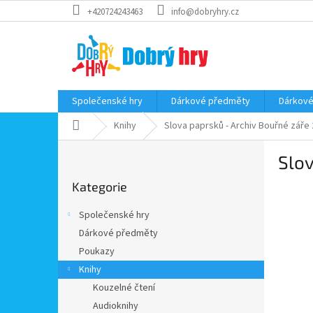
Přejít
+420724243463
info@dobryhry.cz
na
obsah
Společenské hry
Dárkové předměty
Dárkové
Domů
Knihy
Slova paprsků - Archiv Bouřné záře
P
Slov
o
Přeskočit
s
Kategorie
kategorie
t
r
Společenské hry
a
Dárkové předměty
n
Poukazy
n
í
Knihy
p
Kouzelné čtení
a
Audioknihy