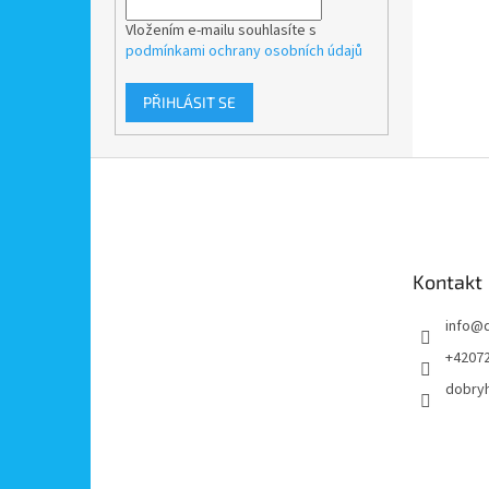
Vložením e-mailu souhlasíte s
podmínkami ochrany osobních údajů
PŘIHLÁSIT SE
Z
á
p
a
t
Kontakt
í
info
@
+4207
dobry