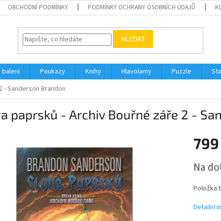
OBCHODNÍ PODMÍNKY
PODMÍNKY OCHRANY OSOBNÍCH ÚDAJŮ
K
HLEDAT
 balení
Poukazy
Knihy
Hlavolamy
Puzzle
St
 2 - Sanderson Brandon
a paprsků - Archiv Bouřné záře 2 - S
799
Měrná
Na do
cena:
Položka 
Detailní 