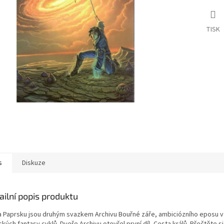
TISK
s
Diskuze
ailní popis produktu
a Paprsku jsou druhým svazkem Archivu Bouřné záře, ambiciózního eposu v
ckých fantasy cyklů. Dveře Archivu otevřel první díl, Cesta králů. Přečtěte si j