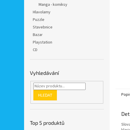
n
Manga - komiksy
e
Hlavolamy
l
Puzzle
Stavebnice
Bazar
Playstation
CD
Vyhledávání
Popi
HLEDAT
Det
Top 5 produktů
Slov
klasi