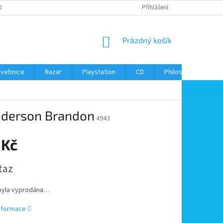
ONTAKTY
Přihlášení
NÁKUPNÍ
Prázdný košík
KOŠÍK
avebnice
Bazar
Playstation
CD
Philos
Kontak
anderson Brandon
4943
 Kč
taz
byla vyprodána…
informace