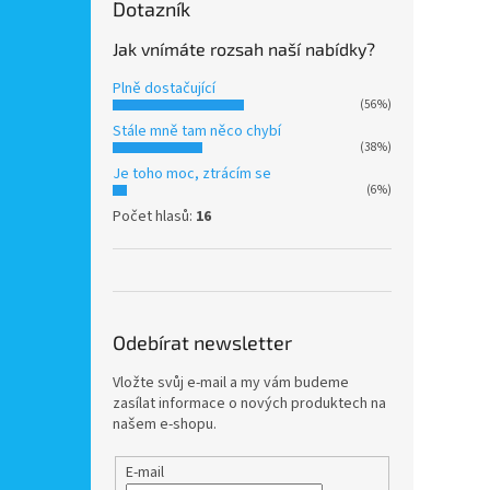
Dotazník
Jak vnímáte rozsah naší nabídky?
Plně dostačující
(56%)
Stále mně tam něco chybí
(38%)
Je toho moc, ztrácím se
(6%)
Počet hlasů:
16
Odebírat newsletter
Vložte svůj e-mail a my vám budeme
zasílat informace o nových produktech na
našem e-shopu.
E-mail