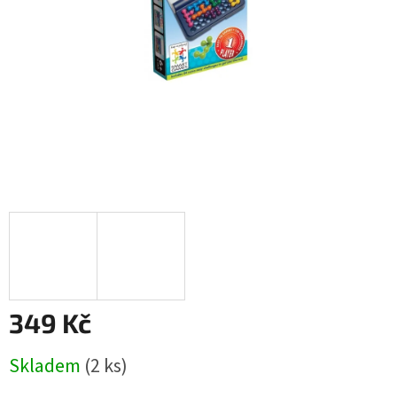
349 Kč
Měrná
Skladem
(2 ks)
cena: