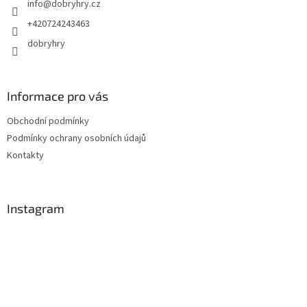
info
@
dobryhry.cz
í
+420724243463
dobryhry
Informace pro vás
Obchodní podmínky
Podmínky ochrany osobních údajů
Kontakty
Instagram