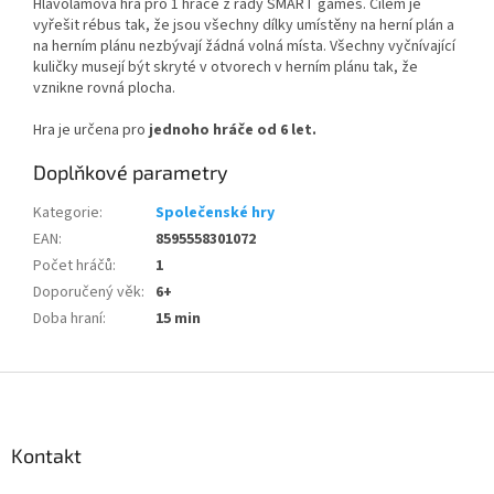
Hlavolamová hra pro 1 hráče z řady SMART games. Cílem je
vyřešit rébus tak, že jsou všechny dílky umístěny na herní plán a
na herním plánu nezbývají žádná volná místa. Všechny vyčnívající
kuličky musejí být skryté v otvorech v herním plánu tak, že
vznikne rovná plocha.
Hra je určena pro
jednoho hráče od 6 let.
Doplňkové parametry
Kategorie
:
Společenské hry
EAN
:
8595558301072
Počet hráčů
:
1
Doporučený věk
:
6+
Doba hraní
:
15 min
Z
á
p
a
Kontakt
t