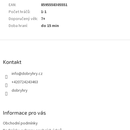
EAN
:
8595558305551
Počet hráčů
:
1-1
Doporučený věk
:
7+
Doba hraní
:
do 15 min
Z
á
p
a
Kontakt
t
info
@
dobryhry.cz
í
+420724243463
dobryhry
Informace pro vás
Obchodní podmínky