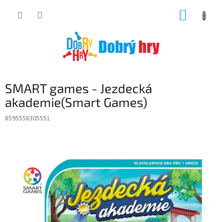
Přejít
NÁKUP
na
obsah
KOŠÍK
SMART games - Jezdecká
akademie(Smart Games)
8595558305551