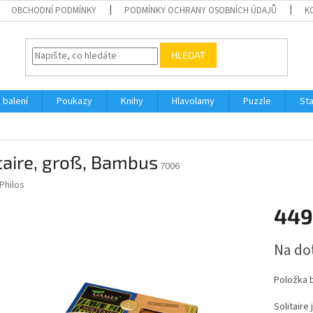
OBCHODNÍ PODMÍNKY
PODMÍNKY OCHRANY OSOBNÍCH ÚDAJŮ
K
HLEDAT
 balení
Poukazy
Knihy
Hlavolamy
Puzzle
St
taire, groß, Bambus
7006
Philos
449
Měrná
Na do
cena:
Položka 
Solitaire