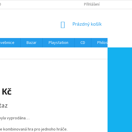
ONTAKTY
Přihlášení
NÁKUPNÍ
Prázdný košík
KOŠÍK
avebnice
Bazar
Playstation
CD
Philos
Kontak
 Kč
taz
byla vyprodána…
 je kombinovaná hra pro jednoho hráče.