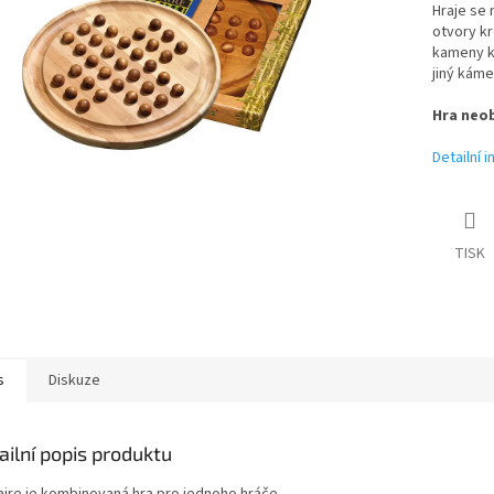
Hraje se 
otvory k
kameny k
jiný káme
Hra neob
Detailní 
TISK
s
Diskuze
ailní popis produktu
taire je kombinovaná hra pro jednoho hráče.