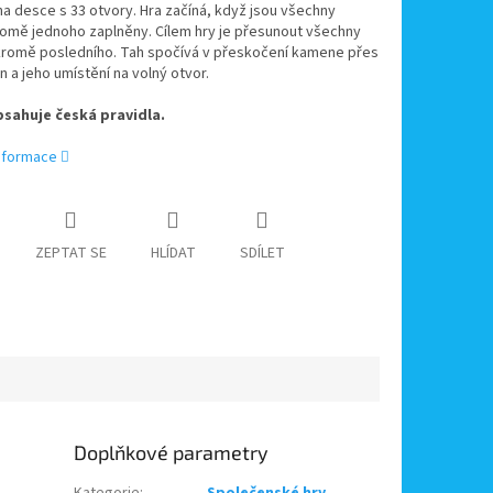
na desce s 33 otvory. Hra začíná, když jsou všechny
romě jednoho zaplněny. Cílem hry je přesunout všechny
romě posledního. Tah spočívá v přeskočení kamene přes
n a jeho umístění na volný otvor.
sahuje česká pravidla.
informace
ZEPTAT SE
HLÍDAT
SDÍLET
Doplňkové parametry
Kategorie
:
Společenské hry