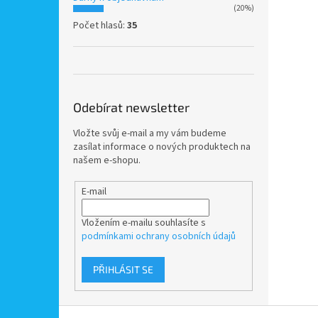
(20%)
Počet hlasů:
35
Odebírat newsletter
Vložte svůj e-mail a my vám budeme
zasílat informace o nových produktech na
našem e-shopu.
E-mail
Vložením e-mailu souhlasíte s
podmínkami ochrany osobních údajů
PŘIHLÁSIT SE
Z