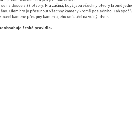
e se na desce s 33 otvory. Hra začíná, když jsou všechny otvory kromě jed
něny. Cílem hry je přesunout všechny kameny kromě posledního. Tah spočí
kočení kamene přes jiný kámen a jeho umístění na volný otvor.
neobsahuje česká pravidla.