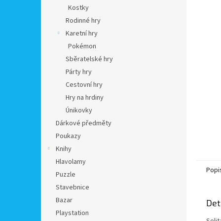
n
Kostky
e
Rodinné hry
l
Karetní hry
Pokémon
Sběratelské hry
Párty hry
Cestovní hry
Hry na hrdiny
Únikovky
Dárkové předměty
Poukazy
Knihy
Hlavolamy
Popi
Puzzle
Stavebnice
Bazar
Det
Playstation
Soli