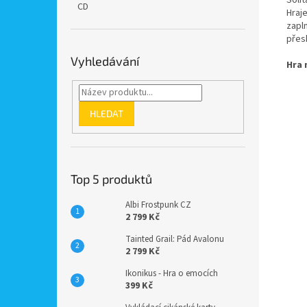
CD
Hraj
zapl
přes
Vyhledávání
Hra 
HLEDAT
Top 5 produktů
Albi Frostpunk CZ
2 799 Kč
Tainted Grail: Pád Avalonu
2 799 Kč
Ikonikus - Hra o emocích
399 Kč