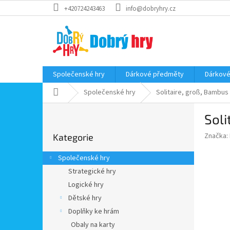
Přejít
+420724243463
info@dobryhry.cz
na
obsah
Společenské hry
Dárkové předměty
Dárkové
Domů
Společenské hry
Solitaire, groß, Bambus
P
Soli
o
Přeskočit
s
Značka:
Kategorie
kategorie
t
r
Společenské hry
a
Strategické hry
n
Logické hry
n
í
Dětské hry
p
Doplňky ke hrám
a
Obaly na karty