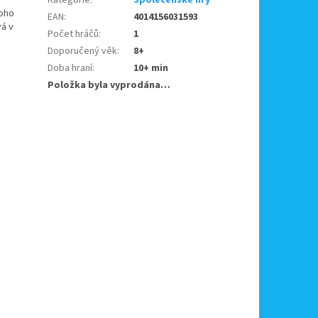
noho
EAN
:
4014156031593
vá v
Počet hráčů
:
1
Doporučený věk
:
8+
Doba hraní
:
10+ min
Položka byla vyprodána…